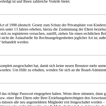
ledigt ist und Ihnen zahlreiche Vorteile bietet.
t of 1998 (deutsch: Gesetz zum Schutz der Privatsphäre von Kindern i
ern unter 13 Jahren erheben, hierzu die Zustimmung der Eltern bezieh
e sich zu registrieren versuchen, zutrifft, ziehen Sie einen rechtlichen
icht die Anlaufstelle für Rechtsangelegenheiten jeglicher Art ist; auße
“ behandelt werden.
 komplett ausgeschaltet hat, damit sich keine neuen Benutzer mehr anme
 wurden. Um Hilfe zu erhalten, wenden Sie sich an die Board-Administr
d das richtige Passwort eingegeben haben. Wenn diese stimmen, dann 
zw. einer Ihrer Eltern oder Ihrer Erziehungsberechtigten den Anweisung
n müssen alle neu angemeldeten Mitglieder erst freigeschaltet werden – 