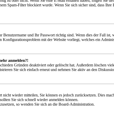
nötig ist oder nicht. Wenn Sie eine E-Mail erhalten haben, folgen Sie d
em Spam-Filter blockiert wurde. Wenn Sie sich sicher sind, dass Ihre
hr Benutzername und Ihr Passwort richtig sind. Wenn dies der Fall ist
ein Konfigurationsproblem mit der Website vorliegt, welches ein Adminis
t mehr anmelden?!
schieden Gründen deaktiviert oder gelöscht hat. Außerdem löschen viele
trieren Sie sich einfach erneut und nehmen Sie aktiv an den Diskussion
rt nicht wieder mitteilen, Sie können es jedoch zurücksetzen. Dies ma
ollten Sie sich schnell wieder anmelden können.
ckzusetzen, so wenden Sie sich an die Board-Administration.