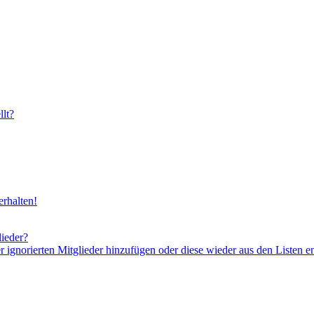
lt?
rhalten!
lieder?
er ignorierten Mitglieder hinzufügen oder diese wieder aus den Listen e