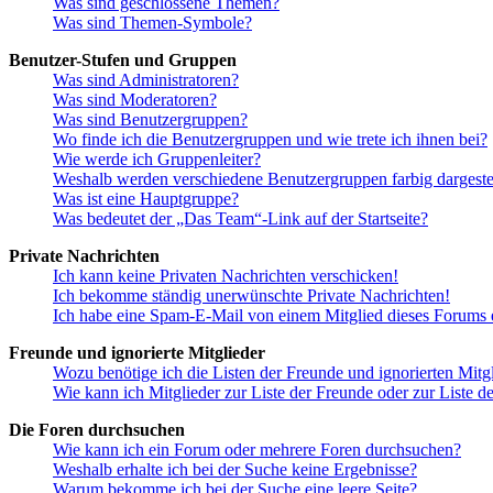
Was sind geschlossene Themen?
Was sind Themen-Symbole?
Benutzer-Stufen und Gruppen
Was sind Administratoren?
Was sind Moderatoren?
Was sind Benutzergruppen?
Wo finde ich die Benutzergruppen und wie trete ich ihnen bei?
Wie werde ich Gruppenleiter?
Weshalb werden verschiedene Benutzergruppen farbig dargestel
Was ist eine Hauptgruppe?
Was bedeutet der „Das Team“-Link auf der Startseite?
Private Nachrichten
Ich kann keine Privaten Nachrichten verschicken!
Ich bekomme ständig unerwünschte Private Nachrichten!
Ich habe eine Spam-E-Mail von einem Mitglied dieses Forums e
Freunde und ignorierte Mitglieder
Wozu benötige ich die Listen der Freunde und ignorierten Mitg
Wie kann ich Mitglieder zur Liste der Freunde oder zur Liste d
Die Foren durchsuchen
Wie kann ich ein Forum oder mehrere Foren durchsuchen?
Weshalb erhalte ich bei der Suche keine Ergebnisse?
Warum bekomme ich bei der Suche eine leere Seite?