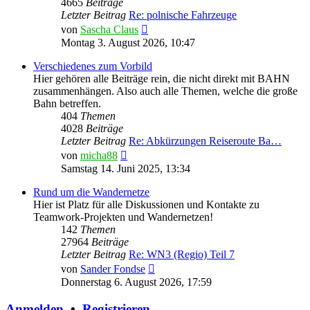
4665
Beiträge
Letzter Beitrag
Re: polnische Fahrzeuge
Neuester
von
Sascha Claus
Beitrag
Montag 3. August 2026, 10:47
Verschiedenes zum Vorbild
Hier gehören alle Beiträge rein, die nicht direkt mit BAHN
zusammenhängen. Also auch alle Themen, welche die große
Bahn betreffen.
404
Themen
4028
Beiträge
Letzter Beitrag
Re: Abkürzungen Reiseroute Ba…
Neuester
von
micha88
Beitrag
Samstag 14. Juni 2025, 13:34
Rund um die Wandernetze
Hier ist Platz für alle Diskussionen und Kontakte zu
Teamwork-Projekten und Wandernetzen!
142
Themen
27964
Beiträge
Letzter Beitrag
Re: WN3 (Regio) Teil 7
Neuester
von
Sander Fondse
Beitrag
Donnerstag 6. August 2026, 17:59
Anmelden
•
Registrieren