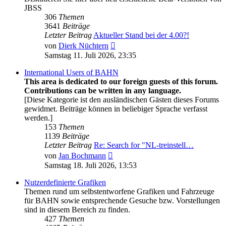
JBSS
306
Themen
3641
Beiträge
Letzter Beitrag
Aktueller Stand bei der 4.00?!
Neuester
von
Dierk Nüchtern
Beitrag
Samstag 11. Juli 2026, 23:35
International Users of BAHN
This area is dedicated to our foreign guests of this forum.
Contributions can be written in any language.
[Diese Kategorie ist den ausländischen Gästen dieses Forums
gewidmet. Beiträge können in beliebiger Sprache verfasst
werden.]
153
Themen
1139
Beiträge
Letzter Beitrag
Re: Search for "NL-treinstell…
Neuester
von
Jan Bochmann
Beitrag
Samstag 18. Juli 2026, 13:53
Nutzerdefinierte Grafiken
Themen rund um selbstentworfene Grafiken und Fahrzeuge
für BAHN sowie entsprechende Gesuche bzw. Vorstellungen
sind in diesem Bereich zu finden.
427
Themen