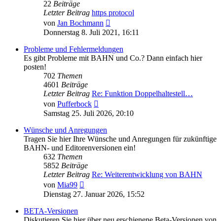
22
Beiträge
Letzter Beitrag
https protocol
Neuester
von
Jan Bochmann
Beitrag
Donnerstag 8. Juli 2021, 16:11
Probleme und Fehlermeldungen
Es gibt Probleme mit BAHN und Co.? Dann einfach hier
posten!
702
Themen
4601
Beiträge
Letzter Beitrag
Re: Funktion Doppelhaltestell…
Neuester
von
Pufferbock
Beitrag
Samstag 25. Juli 2026, 20:10
Wünsche und Anregungen
Tragen Sie hier Ihre Wünsche und Anregungen für zukünftige
BAHN- und Editorenversionen ein!
632
Themen
5852
Beiträge
Letzter Beitrag
Re: Weiterentwicklung von BAHN
Neuester
von
Mia99
Beitrag
Dienstag 27. Januar 2026, 15:52
BETA-Versionen
Diskutieren Sie hier über neu erschienene Beta-Versionen von