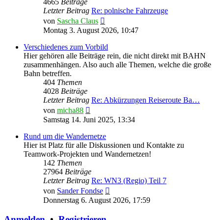
4665
Beiträge
Letzter Beitrag
Re: polnische Fahrzeuge
Neuester
von
Sascha Claus
Beitrag
Montag 3. August 2026, 10:47
Verschiedenes zum Vorbild
Hier gehören alle Beiträge rein, die nicht direkt mit BAHN
zusammenhängen. Also auch alle Themen, welche die große
Bahn betreffen.
404
Themen
4028
Beiträge
Letzter Beitrag
Re: Abkürzungen Reiseroute Ba…
Neuester
von
micha88
Beitrag
Samstag 14. Juni 2025, 13:34
Rund um die Wandernetze
Hier ist Platz für alle Diskussionen und Kontakte zu
Teamwork-Projekten und Wandernetzen!
142
Themen
27964
Beiträge
Letzter Beitrag
Re: WN3 (Regio) Teil 7
Neuester
von
Sander Fondse
Beitrag
Donnerstag 6. August 2026, 17:59
Anmelden
•
Registrieren