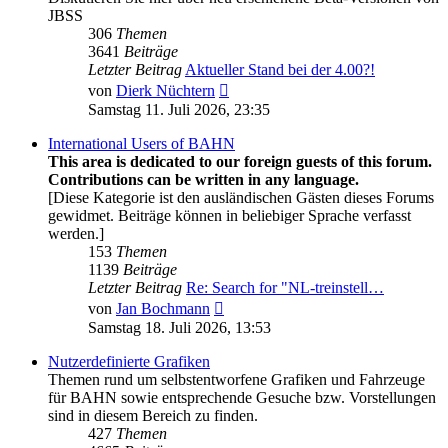
JBSS
306
Themen
3641
Beiträge
Letzter Beitrag
Aktueller Stand bei der 4.00?!
Neuester
von
Dierk Nüchtern
Beitrag
Samstag 11. Juli 2026, 23:35
International Users of BAHN
This area is dedicated to our foreign guests of this forum.
Contributions can be written in any language.
[Diese Kategorie ist den ausländischen Gästen dieses Forums
gewidmet. Beiträge können in beliebiger Sprache verfasst
werden.]
153
Themen
1139
Beiträge
Letzter Beitrag
Re: Search for "NL-treinstell…
Neuester
von
Jan Bochmann
Beitrag
Samstag 18. Juli 2026, 13:53
Nutzerdefinierte Grafiken
Themen rund um selbstentworfene Grafiken und Fahrzeuge
für BAHN sowie entsprechende Gesuche bzw. Vorstellungen
sind in diesem Bereich zu finden.
427
Themen