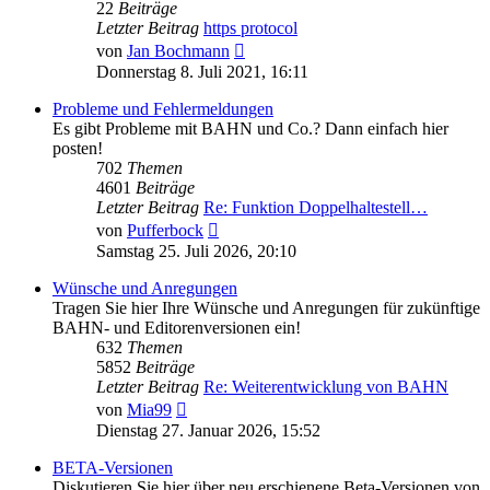
22
Beiträge
Letzter Beitrag
https protocol
Neuester
von
Jan Bochmann
Beitrag
Donnerstag 8. Juli 2021, 16:11
Probleme und Fehlermeldungen
Es gibt Probleme mit BAHN und Co.? Dann einfach hier
posten!
702
Themen
4601
Beiträge
Letzter Beitrag
Re: Funktion Doppelhaltestell…
Neuester
von
Pufferbock
Beitrag
Samstag 25. Juli 2026, 20:10
Wünsche und Anregungen
Tragen Sie hier Ihre Wünsche und Anregungen für zukünftige
BAHN- und Editorenversionen ein!
632
Themen
5852
Beiträge
Letzter Beitrag
Re: Weiterentwicklung von BAHN
Neuester
von
Mia99
Beitrag
Dienstag 27. Januar 2026, 15:52
BETA-Versionen
Diskutieren Sie hier über neu erschienene Beta-Versionen von