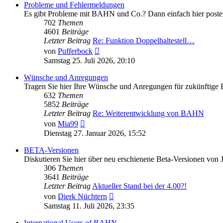
Probleme und Fehlermeldungen
Es gibt Probleme mit BAHN und Co.? Dann einfach hier poste
702
Themen
4601
Beiträge
Letzter Beitrag
Re: Funktion Doppelhaltestell…
Neuester
von
Pufferbock
Beitrag
Samstag 25. Juli 2026, 20:10
Wünsche und Anregungen
Tragen Sie hier Ihre Wünsche und Anregungen für zukünftige
632
Themen
5852
Beiträge
Letzter Beitrag
Re: Weiterentwicklung von BAHN
Neuester
von
Mia99
Beitrag
Dienstag 27. Januar 2026, 15:52
BETA-Versionen
Diskutieren Sie hier über neu erschienene Beta-Versionen von
306
Themen
3641
Beiträge
Letzter Beitrag
Aktueller Stand bei der 4.00?!
Neuester
von
Dierk Nüchtern
Beitrag
Samstag 11. Juli 2026, 23:35
International Users of BAHN