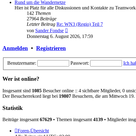
Rund um die Wandernetze
Hier ist Platz für alle Diskussionen und Kontakte zu Teamwor
142
Themen
27964
Beiträge
Letzter Beitrag
Re: WN3 (Regio) Teil 7
Neuester
von
Sander Fondse
Beitrag
Donnerstag 6. August 2026, 17:59
Anmelden
•
Registrieren
Benutzername:
Passwort:
Ich ha
Wer ist online?
Insgesamt sind
1085
Besucher online :: 4 sichtbare Mitglieder, 0 uns
Der Besucherrekord liegt bei
19807
Besuchern, die am Mittwoch 19. 
Statistik
Beiträge insgesamt
67629
• Themen insgesamt
4139
• Mitglieder ins
Foren-Übersicht