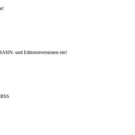
n!
 BAHN- und Editorenversionen ein!
 JBSS