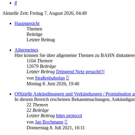
Suche
Aktuelle Zeit: Freitag 7. August 2026, 04:49
Hauptansicht
Themen
Beiträge
Letzter Beitrag
Allgemeines
Hier können Sie über allgemeine Themen zu BAHN diskutiere
1104
Themen
12679
Beiträge
Letzter Beitrag
Dringend Netz gesucht!!!
Neuester
von
Straßenbahnfan
Beitrag
Montag 8. Juni 2026, 19:40
Offizielle Ankündigungen und Verkündungen / Promulgation 
In diesem Bereich erscheinen Bekanntmachungen, Ankündigung
22
Themen
22
Beiträge
Letzter Beitrag
https protocol
Neuester
von
Jan Bochmann
Beitrag
Donnerstag 8. Juli 2021, 16:11