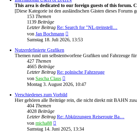
This area is dedicated to our foreign guests of this forum. 
[Diese Kategorie ist den ausländischen Gästen dieses Forums g
153
Themen
1139
Beiträge
Letzter Beitrag
Re: Search for "NL-treinstell…
Neuester
von
Jan Bochmann
Beitrag
Samstag 18. Juli 2026, 13:53
Nutzerdefinierte Grafiken
Themen rund um selbstentworfene Grafiken und Fahrzeuge für
427
Themen
4665
Beiträge
Letzter Beitrag
Re: polnische Fahrzeuge
Neuester
von
Sascha Claus
Beitrag
Montag 3. August 2026, 10:47
Verschiedenes zum Vorbild
Hier gehören alle Beiträge rein, die nicht direkt mit BAHN z
404
Themen
4028
Beiträge
Letzter Beitrag
Re: Abkürzungen Reiseroute Ba…
Neuester
von
micha88
Beitrag
Samstag 14. Juni 2025, 13:34