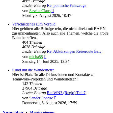
4665
Beiträge
Letzter Beitrag
Re: polnische Fahrzeuge
Neuester
von
Sascha Claus
Beitrag
Montag 3. August 2026, 10:47
Verschiedenes zum Vorbild
Hier gehören alle Beiträge rein, die nicht direkt mit BAHN
zusammenhängen. Also auch alle Themen, welche die große
Bahn betreffen.
404
Themen
4028
Beiträge
Letzter Beitrag
Re: Abkürzungen Reiseroute Ba…
Neuester
von
micha88
Beitrag
Samstag 14. Juni 2025, 13:34
Rund um die Wandernetze
Hier ist Platz für alle Diskussionen und Kontakte zu
Teamwork-Projekten und Wandernetzen!
142
Themen
27964
Beiträge
Letzter Beitrag
Re: WN3 (Regio) Teil 7
Neuester
von
Sander Fondse
Beitrag
Donnerstag 6. August 2026, 17:59
Anmelden
•
Registrieren