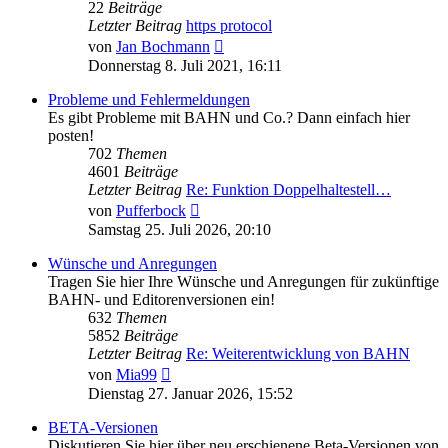
22
Beiträge
Letzter Beitrag
https protocol
Neuester
von
Jan Bochmann
Beitrag
Donnerstag 8. Juli 2021, 16:11
Probleme und Fehlermeldungen
Es gibt Probleme mit BAHN und Co.? Dann einfach hier
posten!
702
Themen
4601
Beiträge
Letzter Beitrag
Re: Funktion Doppelhaltestell…
Neuester
von
Pufferbock
Beitrag
Samstag 25. Juli 2026, 20:10
Wünsche und Anregungen
Tragen Sie hier Ihre Wünsche und Anregungen für zukünftige
BAHN- und Editorenversionen ein!
632
Themen
5852
Beiträge
Letzter Beitrag
Re: Weiterentwicklung von BAHN
Neuester
von
Mia99
Beitrag
Dienstag 27. Januar 2026, 15:52
BETA-Versionen
Diskutieren Sie hier über neu erschienene Beta-Versionen von