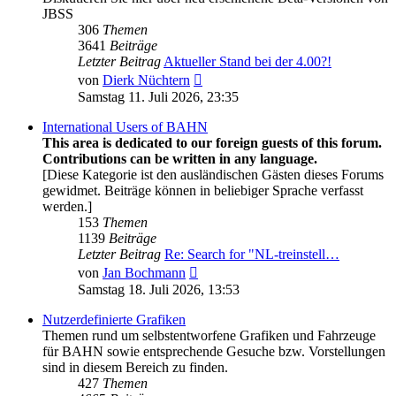
JBSS
306
Themen
3641
Beiträge
Letzter Beitrag
Aktueller Stand bei der 4.00?!
Neuester
von
Dierk Nüchtern
Beitrag
Samstag 11. Juli 2026, 23:35
International Users of BAHN
This area is dedicated to our foreign guests of this forum.
Contributions can be written in any language.
[Diese Kategorie ist den ausländischen Gästen dieses Forums
gewidmet. Beiträge können in beliebiger Sprache verfasst
werden.]
153
Themen
1139
Beiträge
Letzter Beitrag
Re: Search for "NL-treinstell…
Neuester
von
Jan Bochmann
Beitrag
Samstag 18. Juli 2026, 13:53
Nutzerdefinierte Grafiken
Themen rund um selbstentworfene Grafiken und Fahrzeuge
für BAHN sowie entsprechende Gesuche bzw. Vorstellungen
sind in diesem Bereich zu finden.
427
Themen