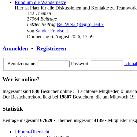
Rund um die Wandernetze
Hier ist Platz für alle Diskussionen und Kontakte zu Teamwor
142
Themen
27964
Beiträge
Letzter Beitrag
Re: WN3 (Regio) Teil 7
Neuester
von
Sander Fondse
Beitrag
Donnerstag 6. August 2026, 17:59
Anmelden
•
Registrieren
Benutzername:
Passwort:
Ich ha
Wer ist online?
Insgesamt sind
830
Besucher online :: 3 sichtbare Mitglieder, 0 unsic
Der Besucherrekord liegt bei
19807
Besuchern, die am Mittwoch 19. 
Statistik
Beiträge insgesamt
67629
• Themen insgesamt
4139
• Mitglieder ins
Foren-Übersicht