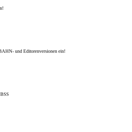
n!
 BAHN- und Editorenversionen ein!
 JBSS