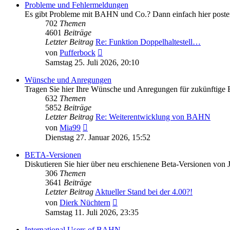
Probleme und Fehlermeldungen
Es gibt Probleme mit BAHN und Co.? Dann einfach hier poste
702
Themen
4601
Beiträge
Letzter Beitrag
Re: Funktion Doppelhaltestell…
Neuester
von
Pufferbock
Beitrag
Samstag 25. Juli 2026, 20:10
Wünsche und Anregungen
Tragen Sie hier Ihre Wünsche und Anregungen für zukünftige
632
Themen
5852
Beiträge
Letzter Beitrag
Re: Weiterentwicklung von BAHN
Neuester
von
Mia99
Beitrag
Dienstag 27. Januar 2026, 15:52
BETA-Versionen
Diskutieren Sie hier über neu erschienene Beta-Versionen von
306
Themen
3641
Beiträge
Letzter Beitrag
Aktueller Stand bei der 4.00?!
Neuester
von
Dierk Nüchtern
Beitrag
Samstag 11. Juli 2026, 23:35
International Users of BAHN