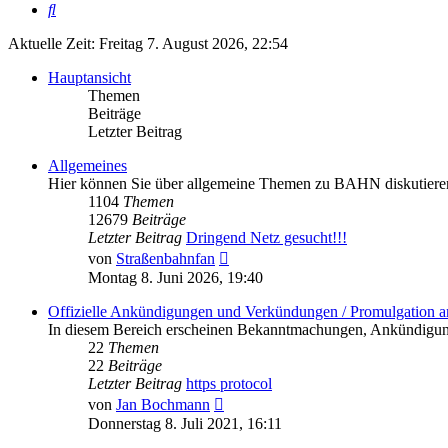
Suche
Aktuelle Zeit: Freitag 7. August 2026, 22:54
Hauptansicht
Themen
Beiträge
Letzter Beitrag
Allgemeines
Hier können Sie über allgemeine Themen zu BAHN diskutiere
1104
Themen
12679
Beiträge
Letzter Beitrag
Dringend Netz gesucht!!!
Neuester
von
Straßenbahnfan
Beitrag
Montag 8. Juni 2026, 19:40
Offizielle Ankündigungen und Verkündungen / Promulgation 
In diesem Bereich erscheinen Bekanntmachungen, Ankündigung
22
Themen
22
Beiträge
Letzter Beitrag
https protocol
Neuester
von
Jan Bochmann
Beitrag
Donnerstag 8. Juli 2021, 16:11