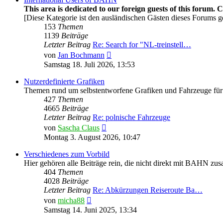
This area is dedicated to our foreign guests of this forum. 
[Diese Kategorie ist den ausländischen Gästen dieses Forums g
153
Themen
1139
Beiträge
Letzter Beitrag
Re: Search for "NL-treinstell…
Neuester
von
Jan Bochmann
Beitrag
Samstag 18. Juli 2026, 13:53
Nutzerdefinierte Grafiken
Themen rund um selbstentworfene Grafiken und Fahrzeuge für
427
Themen
4665
Beiträge
Letzter Beitrag
Re: polnische Fahrzeuge
Neuester
von
Sascha Claus
Beitrag
Montag 3. August 2026, 10:47
Verschiedenes zum Vorbild
Hier gehören alle Beiträge rein, die nicht direkt mit BAHN z
404
Themen
4028
Beiträge
Letzter Beitrag
Re: Abkürzungen Reiseroute Ba…
Neuester
von
micha88
Beitrag
Samstag 14. Juni 2025, 13:34