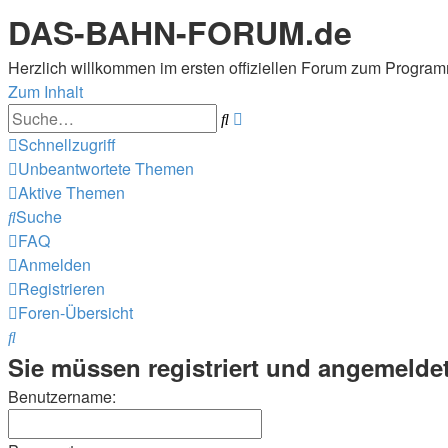
DAS-BAHN-FORUM.de
Herzlich willkommen im ersten offiziellen Forum zum Prog
Zum Inhalt
Erweiterte
Suche
Suche
Schnellzugriff
Unbeantwortete Themen
Aktive Themen
Suche
FAQ
Anmelden
Registrieren
Foren-Übersicht
Suche
Sie müssen registriert und angemeldet
Benutzername: