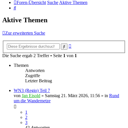
Foren-Übersicht
Suche
Aktive Themen
Suche
Aktive Themen
Zur erweiterten Suche
Erweiterte
Suche
Suche
Die Suche ergab 2 Treffer • Seite
1
von
1
Themen
Antworten
Zugriffe
Letzter Beitrag
WN3 (Regio) Teil 7
von
Jan Eisold
»
Samstag 21. März 2026, 11:56
» in
Rund
um die Wandernetze
1
2
3
42
Antworten