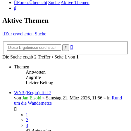
Foren-Übersicht
Suche
Aktive Themen
Suche
Aktive Themen
Zur erweiterten Suche
Erweiterte
Suche
Suche
Die Suche ergab 2 Treffer • Seite
1
von
1
Themen
Antworten
Zugriffe
Letzter Beitrag
WN3 (Regio) Teil 7
von
Jan Eisold
»
Samstag 21. März 2026, 11:56
» in
Rund
um die Wandernetze
1
2
3
42
Antworten