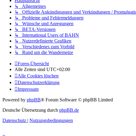
Hauptansicht
↳ Allgemeines
↳ Offizielle Ankündigungen und Verkündungen / Promulgati
↳ Probleme und Fehlermeldungen
↳ Wünsche und Anregungen
↳ BETA-Versionen
↳ International Users of BAHN
↳ Nutzerdefinierte Grafiken
↳ Verschiedenes zum Vorbild
↳ Rund um die Wandernetze
Foren-Übersicht
Alle Zeiten sind
UTC+02:00
Alle Cookies löschen
Datenschutzerklärung
Impressum
Powered by
phpBB
® Forum Software © phpBB Limited
Deutsche Übersetzung durch
phpBB.de
Datenschutz
|
Nutzungsbedingungen