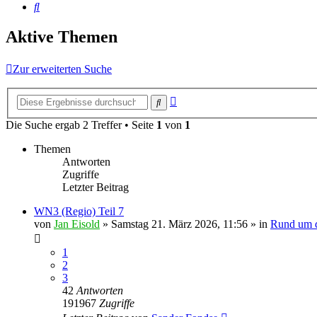
Suche
Aktive Themen
Zur erweiterten Suche
Erweiterte
Suche
Suche
Die Suche ergab 2 Treffer • Seite
1
von
1
Themen
Antworten
Zugriffe
Letzter Beitrag
WN3 (Regio) Teil 7
von
Jan Eisold
»
Samstag 21. März 2026, 11:56
» in
Rund um d
1
2
3
42
Antworten
191967
Zugriffe