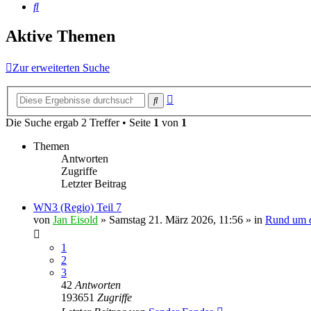
Suche
Aktive Themen
Zur erweiterten Suche
Erweiterte
Suche
Suche
Die Suche ergab 2 Treffer • Seite
1
von
1
Themen
Antworten
Zugriffe
Letzter Beitrag
WN3 (Regio) Teil 7
von
Jan Eisold
»
Samstag 21. März 2026, 11:56
» in
Rund um d
1
2
3
42
Antworten
193651
Zugriffe