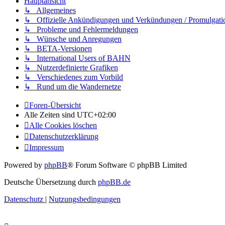
Hauptansicht
↳ Allgemeines
↳ Offizielle Ankündigungen und Verkündungen / Promulgati
↳ Probleme und Fehlermeldungen
↳ Wünsche und Anregungen
↳ BETA-Versionen
↳ International Users of BAHN
↳ Nutzerdefinierte Grafiken
↳ Verschiedenes zum Vorbild
↳ Rund um die Wandernetze
Foren-Übersicht
Alle Zeiten sind
UTC+02:00
Alle Cookies löschen
Datenschutzerklärung
Impressum
Powered by
phpBB
® Forum Software © phpBB Limited
Deutsche Übersetzung durch
phpBB.de
Datenschutz
|
Nutzungsbedingungen