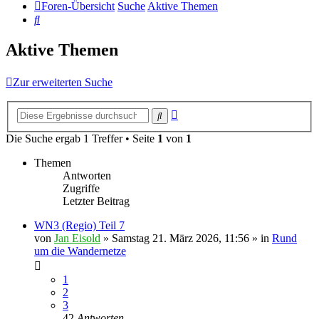
Foren-Übersicht
Suche
Aktive Themen
Suche
Aktive Themen
Zur erweiterten Suche
Erweiterte
Suche
Suche
Die Suche ergab 1 Treffer • Seite
1
von
1
Themen
Antworten
Zugriffe
Letzter Beitrag
WN3 (Regio) Teil 7
von
Jan Eisold
»
Samstag 21. März 2026, 11:56
» in
Rund
um die Wandernetze
1
2
3
42
Antworten