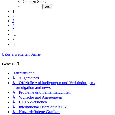
1
Gehe zu Seite:
von
7
1
2
3
4
5
…
7
Nächste
Zur erweiterten Suche
Gehe zu
Hauptansicht
↳ Allgemeines
↳ Offizielle Ankündigungen und Verkündungen /
Promulgation and news
↳ Probleme und Fehlermeldungen
↳ Wünsche und Anregungen
↳ BETA-Versionen
↳ International Users of BAHN
↳ Nutzerdefinierte Grafiken