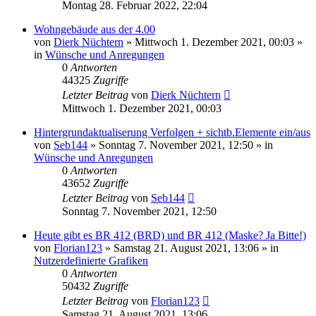
Montag 28. Februar 2022, 22:04
Wohngebäude aus der 4.00
von
Dierk Nüchtern
»
Mittwoch 1. Dezember 2021, 00:03
»
in
Wünsche und Anregungen
0
Antworten
44325
Zugriffe
Letzter Beitrag
von
Dierk Nüchtern
Mittwoch 1. Dezember 2021, 00:03
Hintergrundaktualiserung Verfolgen + sichtb.Elemente ein/aus
von
Seb144
»
Sonntag 7. November 2021, 12:50
» in
Wünsche und Anregungen
0
Antworten
43652
Zugriffe
Letzter Beitrag
von
Seb144
Sonntag 7. November 2021, 12:50
Heute gibt es BR 412 (BRD) und BR 412 (Maske? Ja Bitte!)
von
Florian123
»
Samstag 21. August 2021, 13:06
» in
Nutzerdefinierte Grafiken
0
Antworten
50432
Zugriffe
Letzter Beitrag
von
Florian123
Samstag 21. August 2021, 13:06