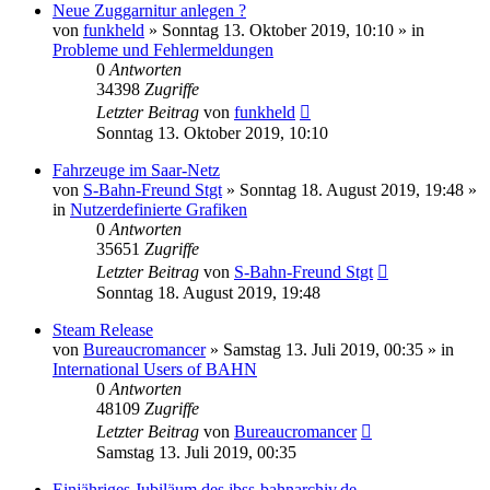
Neue Zuggarnitur anlegen ?
von
funkheld
»
Sonntag 13. Oktober 2019, 10:10
» in
Probleme und Fehlermeldungen
0
Antworten
34398
Zugriffe
Letzter Beitrag
von
funkheld
Sonntag 13. Oktober 2019, 10:10
Fahrzeuge im Saar-Netz
von
S-Bahn-Freund Stgt
»
Sonntag 18. August 2019, 19:48
»
in
Nutzerdefinierte Grafiken
0
Antworten
35651
Zugriffe
Letzter Beitrag
von
S-Bahn-Freund Stgt
Sonntag 18. August 2019, 19:48
Steam Release
von
Bureaucromancer
»
Samstag 13. Juli 2019, 00:35
» in
International Users of BAHN
0
Antworten
48109
Zugriffe
Letzter Beitrag
von
Bureaucromancer
Samstag 13. Juli 2019, 00:35
Einjähriges Jubiläum des jbss-bahnarchiv.de