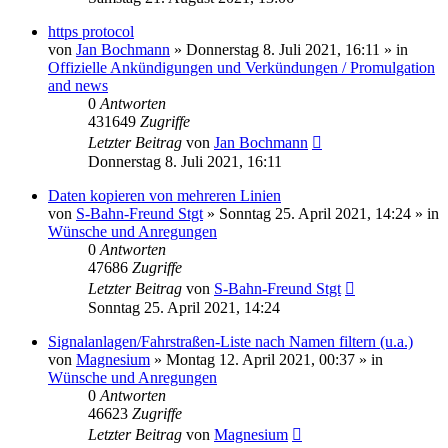
https protocol
von
Jan Bochmann
»
Donnerstag 8. Juli 2021, 16:11
» in
Offizielle Ankündigungen und Verkündungen / Promulgation
and news
0
Antworten
431649
Zugriffe
Letzter Beitrag
von
Jan Bochmann
Donnerstag 8. Juli 2021, 16:11
Daten kopieren von mehreren Linien
von
S-Bahn-Freund Stgt
»
Sonntag 25. April 2021, 14:24
» in
Wünsche und Anregungen
0
Antworten
47686
Zugriffe
Letzter Beitrag
von
S-Bahn-Freund Stgt
Sonntag 25. April 2021, 14:24
Signalanlagen/Fahrstraßen-Liste nach Namen filtern (u.a.)
von
Magnesium
»
Montag 12. April 2021, 00:37
» in
Wünsche und Anregungen
0
Antworten
46623
Zugriffe
Letzter Beitrag
von
Magnesium