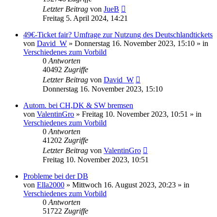
Letzter Beitrag
von
JueB
Freitag 5. April 2024, 14:21
49€-Ticket fair? Umfrage zur Nutzung des Deutschlandtickets
von
David_W
»
Donnerstag 16. November 2023, 15:10
» in
Verschiedenes zum Vorbild
0
Antworten
40492
Zugriffe
Letzter Beitrag
von
David_W
Donnerstag 16. November 2023, 15:10
Autom. bei CH,DK & SW bremsen
von
ValentinGro
»
Freitag 10. November 2023, 10:51
» in
Verschiedenes zum Vorbild
0
Antworten
41202
Zugriffe
Letzter Beitrag
von
ValentinGro
Freitag 10. November 2023, 10:51
Probleme bei der DB
von
Ella2000
»
Mittwoch 16. August 2023, 20:23
» in
Verschiedenes zum Vorbild
0
Antworten
51722
Zugriffe