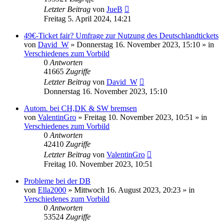
Letzter Beitrag
von
JueB
Freitag 5. April 2024, 14:21
49€-Ticket fair? Umfrage zur Nutzung des Deutschlandtickets
von
David_W
»
Donnerstag 16. November 2023, 15:10
» in
Verschiedenes zum Vorbild
0
Antworten
41665
Zugriffe
Letzter Beitrag
von
David_W
Donnerstag 16. November 2023, 15:10
Autom. bei CH,DK & SW bremsen
von
ValentinGro
»
Freitag 10. November 2023, 10:51
» in
Verschiedenes zum Vorbild
0
Antworten
42410
Zugriffe
Letzter Beitrag
von
ValentinGro
Freitag 10. November 2023, 10:51
Probleme bei der DB
von
Ella2000
»
Mittwoch 16. August 2023, 20:23
» in
Verschiedenes zum Vorbild
0
Antworten
53524
Zugriffe