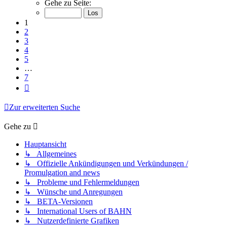
1
Gehe zu Seite:
von
7
1
2
3
4
5
…
7
Nächste
Zur erweiterten Suche
Gehe zu
Hauptansicht
↳ Allgemeines
↳ Offizielle Ankündigungen und Verkündungen /
Promulgation and news
↳ Probleme und Fehlermeldungen
↳ Wünsche und Anregungen
↳ BETA-Versionen
↳ International Users of BAHN
↳ Nutzerdefinierte Grafiken