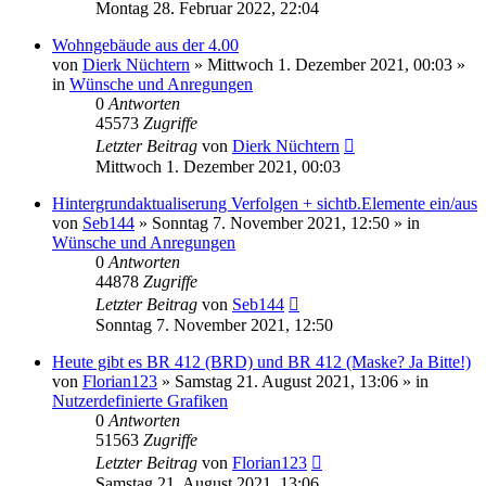
Montag 28. Februar 2022, 22:04
Wohngebäude aus der 4.00
von
Dierk Nüchtern
»
Mittwoch 1. Dezember 2021, 00:03
»
in
Wünsche und Anregungen
0
Antworten
45573
Zugriffe
Letzter Beitrag
von
Dierk Nüchtern
Mittwoch 1. Dezember 2021, 00:03
Hintergrundaktualiserung Verfolgen + sichtb.Elemente ein/aus
von
Seb144
»
Sonntag 7. November 2021, 12:50
» in
Wünsche und Anregungen
0
Antworten
44878
Zugriffe
Letzter Beitrag
von
Seb144
Sonntag 7. November 2021, 12:50
Heute gibt es BR 412 (BRD) und BR 412 (Maske? Ja Bitte!)
von
Florian123
»
Samstag 21. August 2021, 13:06
» in
Nutzerdefinierte Grafiken
0
Antworten
51563
Zugriffe
Letzter Beitrag
von
Florian123
Samstag 21. August 2021, 13:06