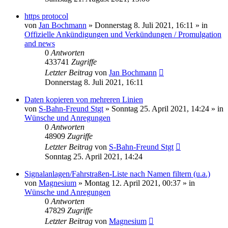
https protocol
von
Jan Bochmann
»
Donnerstag 8. Juli 2021, 16:11
» in
Offizielle Ankündigungen und Verkündungen / Promulgation
and news
0
Antworten
433741
Zugriffe
Letzter Beitrag
von
Jan Bochmann
Donnerstag 8. Juli 2021, 16:11
Daten kopieren von mehreren Linien
von
S-Bahn-Freund Stgt
»
Sonntag 25. April 2021, 14:24
» in
Wünsche und Anregungen
0
Antworten
48909
Zugriffe
Letzter Beitrag
von
S-Bahn-Freund Stgt
Sonntag 25. April 2021, 14:24
Signalanlagen/Fahrstraßen-Liste nach Namen filtern (u.a.)
von
Magnesium
»
Montag 12. April 2021, 00:37
» in
Wünsche und Anregungen
0
Antworten
47829
Zugriffe
Letzter Beitrag
von
Magnesium