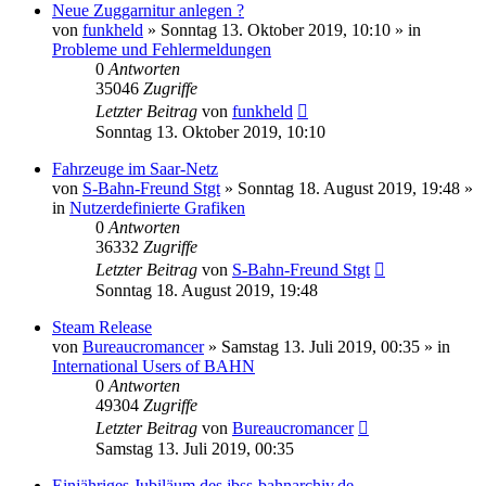
Neue Zuggarnitur anlegen ?
von
funkheld
»
Sonntag 13. Oktober 2019, 10:10
» in
Probleme und Fehlermeldungen
0
Antworten
35046
Zugriffe
Letzter Beitrag
von
funkheld
Sonntag 13. Oktober 2019, 10:10
Fahrzeuge im Saar-Netz
von
S-Bahn-Freund Stgt
»
Sonntag 18. August 2019, 19:48
»
in
Nutzerdefinierte Grafiken
0
Antworten
36332
Zugriffe
Letzter Beitrag
von
S-Bahn-Freund Stgt
Sonntag 18. August 2019, 19:48
Steam Release
von
Bureaucromancer
»
Samstag 13. Juli 2019, 00:35
» in
International Users of BAHN
0
Antworten
49304
Zugriffe
Letzter Beitrag
von
Bureaucromancer
Samstag 13. Juli 2019, 00:35
Einjähriges Jubiläum des jbss-bahnarchiv.de