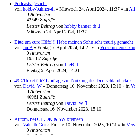
Podcasts gesucht
von
hobby-bahner-th
»
Mittwoch 24. April 2024, 11:37
» in
Al
0
Antworten
42549
Zugriffe
Letzter Beitrag
von
hobby-bahner-th
Mittwoch 24. April 2024, 11:37
Bitte um eure Hilfe!!! Habe meinen Sohn sehr traurig gemacht
von
JueB
»
Freitag 5. April 2024, 14:21
» in
Verschiedenes zu
0
Antworten
193187
Zugriffe
Letzter Beitrag
von
JueB
Freitag 5. April 2024, 14:21
49€-Ticket fair? Umfrage zur Nutzung des Deutschlandtickets
von
David_W
»
Donnerstag 16. November 2023, 15:10
» in
Ve
0
Antworten
40961
Zugriffe
Letzter Beitrag
von
David_W
Donnerstag 16. November 2023, 15:10
Autom. bei CH,DK & SW bremsen
von
ValentinGro
»
Freitag 10. November 2023, 10:51
» in
Vers
0
Antworten