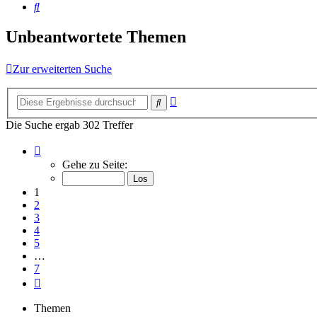
Suche
Unbeantwortete Themen
Zur erweiterten Suche
Erweiterte
Suche
Suche
Die Suche ergab 302 Treffer
Seite
1
Gehe zu Seite:
von
7
1
2
3
4
5
…
7
Nächste
Themen