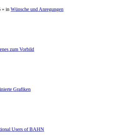
5
» in
Wünsche und Anregungen
enes zum Vorbild
inierte Grafiken
ational Users of BAHN