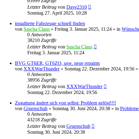
63999
Zugriffe
Letzter Beitrag
von
Dave2310
Sonntag 27. April 2025, 10:28
installierte Fahrzeuge schnell finden
von
Sascha Claus
»
Freitag 3. Januar 2025, 11:24
» in
Wünsche
0
Antworten
38210
Zugriffe
Letzter Beitrag
von
Sascha Claus
Freitag 3. Januar 2025, 11:24
BVG GT6ER, GT6ZO, usw. neue repaints
von
XXXWarThunder
»
Sonntag 22. Dezember 2024, 19:56
»
0
Antworten
38956
Zugriffe
Letzter Beitrag
von
XXXWarThunder
Sonntag 22. Dezember 2024, 19:56
Zugattung ändert sich von selbst: Problem gelöst!!!!
von
Gruenschuh
»
Sonntag 30. Juni 2024, 20:38
» in
Probleme
0
Antworten
43218
Zugriffe
Letzter Beitrag
von
Gruenschuh
Sonntag 30. Juni 2024, 20:38