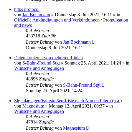
https protocol
von
Jan Bochmann
»
Donnerstag 8. Juli 2021, 16:11
» in
Offizielle Ankündigungen und Verkündungen / Promulgation
and news
0
Antworten
433718
Zugriffe
Letzter Beitrag
von
Jan Bochmann
Donnerstag 8. Juli 2021, 16:11
Daten kopieren von mehreren Linien
von
S-Bahn-Freund Stgt
»
Sonntag 25. April 2021, 14:24
» in
Wünsche und Anregungen
0
Antworten
48896
Zugriffe
Letzter Beitrag
von
S-Bahn-Freund Stgt
Sonntag 25. April 2021, 14:24
Signalanlagen/Fahrstraßen-Liste nach Namen filtern (u.a.)
von
Magnesium
»
Montag 12. April 2021, 00:37
» in
Wünsche und Anregungen
0
Antworten
47814
Zugriffe
Letzter Beitrag
von
Magnesium