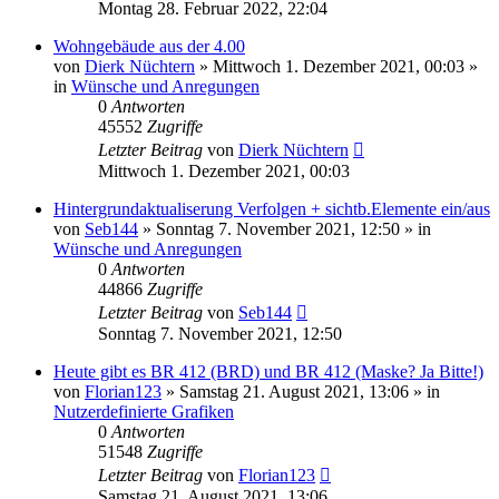
Montag 28. Februar 2022, 22:04
Wohngebäude aus der 4.00
von
Dierk Nüchtern
»
Mittwoch 1. Dezember 2021, 00:03
»
in
Wünsche und Anregungen
0
Antworten
45552
Zugriffe
Letzter Beitrag
von
Dierk Nüchtern
Mittwoch 1. Dezember 2021, 00:03
Hintergrundaktualiserung Verfolgen + sichtb.Elemente ein/aus
von
Seb144
»
Sonntag 7. November 2021, 12:50
» in
Wünsche und Anregungen
0
Antworten
44866
Zugriffe
Letzter Beitrag
von
Seb144
Sonntag 7. November 2021, 12:50
Heute gibt es BR 412 (BRD) und BR 412 (Maske? Ja Bitte!)
von
Florian123
»
Samstag 21. August 2021, 13:06
» in
Nutzerdefinierte Grafiken
0
Antworten
51548
Zugriffe
Letzter Beitrag
von
Florian123
Samstag 21. August 2021, 13:06