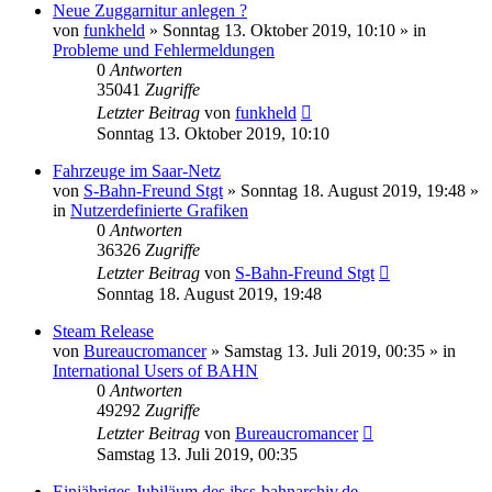
Neue Zuggarnitur anlegen ?
von
funkheld
»
Sonntag 13. Oktober 2019, 10:10
» in
Probleme und Fehlermeldungen
0
Antworten
35041
Zugriffe
Letzter Beitrag
von
funkheld
Sonntag 13. Oktober 2019, 10:10
Fahrzeuge im Saar-Netz
von
S-Bahn-Freund Stgt
»
Sonntag 18. August 2019, 19:48
»
in
Nutzerdefinierte Grafiken
0
Antworten
36326
Zugriffe
Letzter Beitrag
von
S-Bahn-Freund Stgt
Sonntag 18. August 2019, 19:48
Steam Release
von
Bureaucromancer
»
Samstag 13. Juli 2019, 00:35
» in
International Users of BAHN
0
Antworten
49292
Zugriffe
Letzter Beitrag
von
Bureaucromancer
Samstag 13. Juli 2019, 00:35
Einjähriges Jubiläum des jbss-bahnarchiv.de