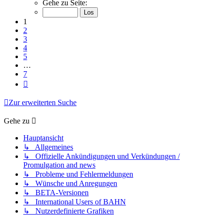
1
Gehe zu Seite:
von
7
1
2
3
4
5
…
7
Nächste
Zur erweiterten Suche
Gehe zu
Hauptansicht
↳ Allgemeines
↳ Offizielle Ankündigungen und Verkündungen /
Promulgation and news
↳ Probleme und Fehlermeldungen
↳ Wünsche und Anregungen
↳ BETA-Versionen
↳ International Users of BAHN
↳ Nutzerdefinierte Grafiken