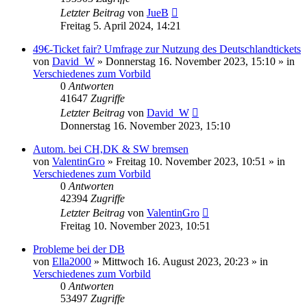
Letzter Beitrag
von
JueB
Freitag 5. April 2024, 14:21
49€-Ticket fair? Umfrage zur Nutzung des Deutschlandtickets
von
David_W
»
Donnerstag 16. November 2023, 15:10
» in
Verschiedenes zum Vorbild
0
Antworten
41647
Zugriffe
Letzter Beitrag
von
David_W
Donnerstag 16. November 2023, 15:10
Autom. bei CH,DK & SW bremsen
von
ValentinGro
»
Freitag 10. November 2023, 10:51
» in
Verschiedenes zum Vorbild
0
Antworten
42394
Zugriffe
Letzter Beitrag
von
ValentinGro
Freitag 10. November 2023, 10:51
Probleme bei der DB
von
Ella2000
»
Mittwoch 16. August 2023, 20:23
» in
Verschiedenes zum Vorbild
0
Antworten
53497
Zugriffe