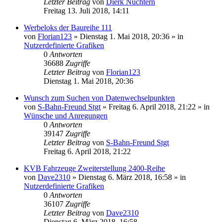
Letzter Beitrag
von
Dierk Nüchtern
Freitag 13. Juli 2018, 14:11
Werbeloks der Baureihe 111
von
Florian123
»
Dienstag 1. Mai 2018, 20:36
» in
Nutzerdefinierte Grafiken
0
Antworten
36688
Zugriffe
Letzter Beitrag
von
Florian123
Dienstag 1. Mai 2018, 20:36
Wunsch zum Suchen von Datenwechselpunkten
von
S-Bahn-Freund Stgt
»
Freitag 6. April 2018, 21:22
» in
Wünsche und Anregungen
0
Antworten
39147
Zugriffe
Letzter Beitrag
von
S-Bahn-Freund Stgt
Freitag 6. April 2018, 21:22
KVB Fahrzeuge Zweiterstellung 2400-Reihe
von
Dave2310
»
Dienstag 6. März 2018, 16:58
» in
Nutzerdefinierte Grafiken
0
Antworten
36107
Zugriffe
Letzter Beitrag
von
Dave2310
Dienstag 6. März 2018, 16:58