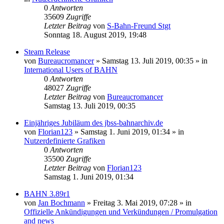
0
Antworten
35609
Zugriffe
Letzter Beitrag
von
S-Bahn-Freund Stgt
Sonntag 18. August 2019, 19:48
Steam Release
von
Bureaucromancer
»
Samstag 13. Juli 2019, 00:35
» in
International Users of BAHN
0
Antworten
48027
Zugriffe
Letzter Beitrag
von
Bureaucromancer
Samstag 13. Juli 2019, 00:35
Einjähriges Jubiläum des jbss-bahnarchiv.de
von
Florian123
»
Samstag 1. Juni 2019, 01:34
» in
Nutzerdefinierte Grafiken
0
Antworten
35500
Zugriffe
Letzter Beitrag
von
Florian123
Samstag 1. Juni 2019, 01:34
BAHN 3.89r1
von
Jan Bochmann
»
Freitag 3. Mai 2019, 07:28
» in
Offizielle Ankündigungen und Verkündungen / Promulgation
and news