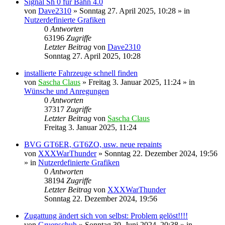
Signal Sh 0 für Bahn 4.0
von
Dave2310
»
Sonntag 27. April 2025, 10:28
» in
Nutzerdefinierte Grafiken
0
Antworten
63196
Zugriffe
Letzter Beitrag
von
Dave2310
Sonntag 27. April 2025, 10:28
installierte Fahrzeuge schnell finden
von
Sascha Claus
»
Freitag 3. Januar 2025, 11:24
» in
Wünsche und Anregungen
0
Antworten
37317
Zugriffe
Letzter Beitrag
von
Sascha Claus
Freitag 3. Januar 2025, 11:24
BVG GT6ER, GT6ZO, usw. neue repaints
von
XXXWarThunder
»
Sonntag 22. Dezember 2024, 19:56
» in
Nutzerdefinierte Grafiken
0
Antworten
38194
Zugriffe
Letzter Beitrag
von
XXXWarThunder
Sonntag 22. Dezember 2024, 19:56
Zugattung ändert sich von selbst: Problem gelöst!!!!
von
Gruenschuh
»
Sonntag 30. Juni 2024, 20:38
» in