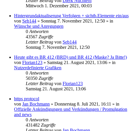
Letzter Beitrag
von
Dierk Nüchtern
Mittwoch 1. Dezember 2021, 00:03
Hintergrundaktualiserung Verfolgen + sichtb.Elemente ein/aus
von
Seb144
»
Sonntag 7. November 2021, 12:50
» in
Wünsche und Anregungen
0
Antworten
43567
Zugriffe
Letzter Beitrag
von
Seb144
Sonntag 7. November 2021, 12:50
Heute gibt es BR 412 (BRD) und BR 412 (Maske? Ja Bitte!)
von
Florian123
»
Samstag 21. August 2021, 13:06
» in
Nutzerdefinierte Grafiken
0
Antworten
50350
Zugriffe
Letzter Beitrag
von
Florian123
Samstag 21. August 2021, 13:06
https protocol
von
Jan Bochmann
»
Donnerstag 8. Juli 2021, 16:11
» in
Offizielle Ankündigungen und Verkündungen / Promulgation
and news
0
Antworten
431482
Zugriffe
Letzter Beitrag
von
Jan Bochmann