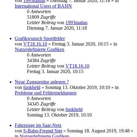
von
1993matias
»
Dienstag 7. Januar 2020, 11:18
» in
International Users of BAHN
0
Antworten
51809
Zugriffe
Letzter Beitrag
von
1993matias
Dienstag 7. Januar 2020, 11:18
Grafikwunsch Sportfelder
von
VT18.16.10
»
Freitag 3. Januar 2020, 10:15
» in
Nutzerdefinierte Grafiken
0
Antworten
34384
Zugriffe
Letzter Beitrag
von
VT18.16.10
Freitag 3. Januar 2020, 10:15
Neue Zuggarnitur anlegen ?
von
funkheld
»
Sonntag 13. Oktober 2019, 10:10
» in
Probleme und Fehlermeldungen
0
Antworten
34345
Zugriffe
Letzter Beitrag
von
funkheld
Sonntag 13. Oktober 2019, 10:10
Fahrzeuge im Saar-Netz
von
S-Bahn-Freund Stgt
»
Sonntag 18. August 2019, 19:48
»
in
Nutzerdefinierte Grafiken