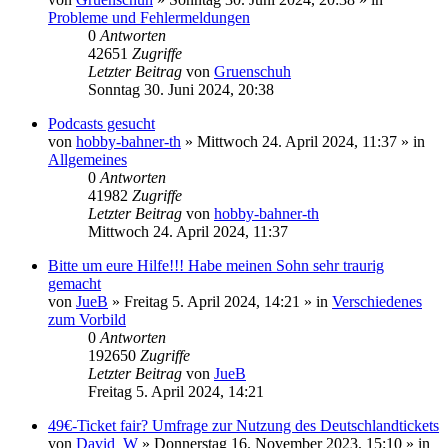
Probleme und Fehlermeldungen
0
Antworten
42651
Zugriffe
Letzter Beitrag
von
Gruenschuh
Sonntag 30. Juni 2024, 20:38
Podcasts gesucht
von
hobby-bahner-th
»
Mittwoch 24. April 2024, 11:37
» in
Allgemeines
0
Antworten
41982
Zugriffe
Letzter Beitrag
von
hobby-bahner-th
Mittwoch 24. April 2024, 11:37
Bitte um eure Hilfe!!! Habe meinen Sohn sehr traurig
gemacht
von
JueB
»
Freitag 5. April 2024, 14:21
» in
Verschiedenes
zum Vorbild
0
Antworten
192650
Zugriffe
Letzter Beitrag
von
JueB
Freitag 5. April 2024, 14:21
49€-Ticket fair? Umfrage zur Nutzung des Deutschlandtickets
von
David_W
»
Donnerstag 16. November 2023, 15:10
» in