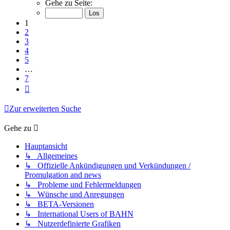
1
Gehe zu Seite:
von
7
1
2
3
4
5
…
7
Nächste
Zur erweiterten Suche
Gehe zu
Hauptansicht
↳ Allgemeines
↳ Offizielle Ankündigungen und Verkündungen /
Promulgation and news
↳ Probleme und Fehlermeldungen
↳ Wünsche und Anregungen
↳ BETA-Versionen
↳ International Users of BAHN
↳ Nutzerdefinierte Grafiken