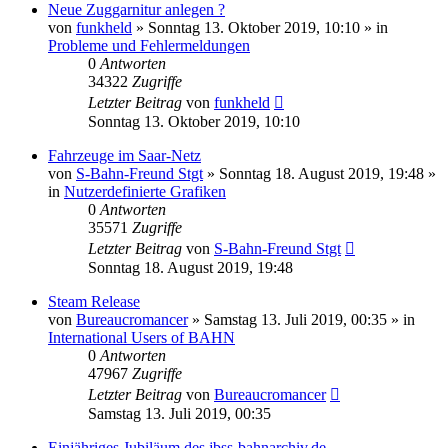
Neue Zuggarnitur anlegen ?
von
funkheld
»
Sonntag 13. Oktober 2019, 10:10
» in
Probleme und Fehlermeldungen
0
Antworten
34322
Zugriffe
Letzter Beitrag
von
funkheld
Sonntag 13. Oktober 2019, 10:10
Fahrzeuge im Saar-Netz
von
S-Bahn-Freund Stgt
»
Sonntag 18. August 2019, 19:48
»
in
Nutzerdefinierte Grafiken
0
Antworten
35571
Zugriffe
Letzter Beitrag
von
S-Bahn-Freund Stgt
Sonntag 18. August 2019, 19:48
Steam Release
von
Bureaucromancer
»
Samstag 13. Juli 2019, 00:35
» in
International Users of BAHN
0
Antworten
47967
Zugriffe
Letzter Beitrag
von
Bureaucromancer
Samstag 13. Juli 2019, 00:35
Einjähriges Jubiläum des jbss-bahnarchiv.de