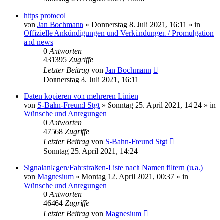
https protocol
von
Jan Bochmann
»
Donnerstag 8. Juli 2021, 16:11
» in
Offizielle Ankündigungen und Verkündungen / Promulgation
and news
0
Antworten
431395
Zugriffe
Letzter Beitrag
von
Jan Bochmann
Donnerstag 8. Juli 2021, 16:11
Daten kopieren von mehreren Linien
von
S-Bahn-Freund Stgt
»
Sonntag 25. April 2021, 14:24
» in
Wünsche und Anregungen
0
Antworten
47568
Zugriffe
Letzter Beitrag
von
S-Bahn-Freund Stgt
Sonntag 25. April 2021, 14:24
Signalanlagen/Fahrstraßen-Liste nach Namen filtern (u.a.)
von
Magnesium
»
Montag 12. April 2021, 00:37
» in
Wünsche und Anregungen
0
Antworten
46464
Zugriffe
Letzter Beitrag
von
Magnesium