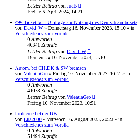
Letzter Beitrag
von
JueB
Freitag 5. April 2024, 14:21
49€-Ticket fair? Umfrage zur Nutzung des Deutschlandtickets
von
David_W
»
Donnerstag 16. November 2023, 15:10
» in
Verschiedenes zum Vorbild
0
Antworten
40341
Zugriffe
Letzter Beitrag
von
David_W
Donnerstag 16. November 2023, 15:10
Autom. bei CH,DK & SW bremsen
von
ValentinGro
»
Freitag 10. November 2023, 10:51
» in
Verschiedenes zum Vorbild
0
Antworten
41038
Zugriffe
Letzter Beitrag
von
ValentinGro
Freitag 10. November 2023, 10:51
Probleme bei der DB
von
Ella2000
»
Mittwoch 16. August 2023, 20:23
» in
Verschiedenes zum Vorbild
0
Antworten
51494
Zugriffe