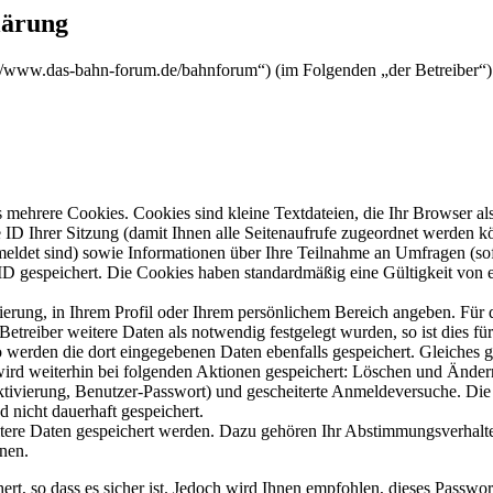
ärung
www.das-bahn-forum.de/bahnforum“) (im Folgenden „der Betreiber“) 
mehrere Cookies. Cookies sind kleine Textdateien, die Ihr Browser al
le ID Ihrer Sitzung (damit Ihnen alle Seitenaufrufe zugeordnet werden 
meldet sind) sowie Informationen über Ihre Teilnahme an Umfragen (sof
-ID gespeichert. Die Cookies haben standardmäßig eine Gültigkeit von e
rierung, in Ihrem Profil oder Ihrem persönlichem Bereich angeben. Für 
eiber weitere Daten als notwendig festgelegt wurden, so ist dies für 
so werden die dort eingegebenen Daten ebenfalls gespeichert. Gleiches g
 wird weiterhin bei folgenden Aktionen gespeichert: Löschen und Ände
ktivierung, Benutzer-Passwort) und gescheiterte Anmeldeversuche. D
d nicht dauerhaft gespeichert.
itere Daten gespeichert werden. Dazu gehören Ihr Abstimmungsverhalte
nen.
rt, so dass es sicher ist. Jedoch wird Ihnen empfohlen, dieses Passwo