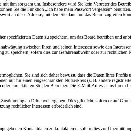
ie mit ihm sorgsam um. Insbesondere wird Sie kein Vertreter des Betrei
o können Sie die Funktion „Ich habe mein Passwort vergessen“ benutz
sswort an diese Adresse, mit dem Sie dann auf das Board zugreifen kön
her spezifizierten Daten zu speichern, um das Board betreiben und anb
ssenabwägung zwischen Ihren und seinen Interessen sowie den Interesse
 zu speichern, sofern dies zur Gefahrenabwehr oder zur rechtlichen N
möglichen. Sie sind sich daher bewusst, dass die Daten Ihres Profils un
nen nur für einen eingeschränkten Nutzerkreis (z. B. andere registrier
der kontaktieren Sie den Betreiber. Die E-Mail-Adresse aus Ihrem Prof
 Zustimmung an Dritte weitergeben. Dies gilt nicht, sofern er auf Grun
zung rechtlicher Interessen erforderlich sind.
angegebenen Kontaktdaten zu kontaktieren, sofern dies zur Übermittlung