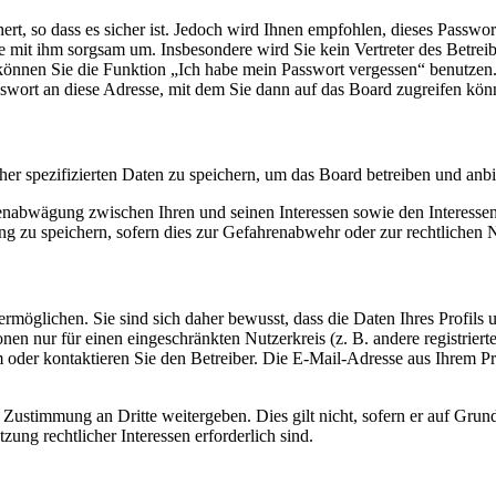
rt, so dass es sicher ist. Jedoch wird Ihnen empfohlen, dieses Passwo
ie mit ihm sorgsam um. Insbesondere wird Sie kein Vertreter des Betrei
o können Sie die Funktion „Ich habe mein Passwort vergessen“ benutz
sswort an diese Adresse, mit dem Sie dann auf das Board zugreifen kön
her spezifizierten Daten zu speichern, um das Board betreiben und anb
ssenabwägung zwischen Ihren und seinen Interessen sowie den Interesse
 zu speichern, sofern dies zur Gefahrenabwehr oder zur rechtlichen N
möglichen. Sie sind sich daher bewusst, dass die Daten Ihres Profils un
nen nur für einen eingeschränkten Nutzerkreis (z. B. andere registrier
der kontaktieren Sie den Betreiber. Die E-Mail-Adresse aus Ihrem Prof
 Zustimmung an Dritte weitergeben. Dies gilt nicht, sofern er auf Grun
zung rechtlicher Interessen erforderlich sind.