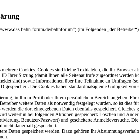
ärung
www.das-bahn-forum.de/bahnforum“) (im Folgenden „der Betreiber“) 
mehrere Cookies. Cookies sind kleine Textdateien, die Ihr Browser al
le ID Ihrer Sitzung (damit Ihnen alle Seitenaufrufe zugeordnet werden 
meldet sind) sowie Informationen über Ihre Teilnahme an Umfragen (sof
-ID gespeichert. Die Cookies haben standardmäßig eine Gültigkeit von e
rierung, in Ihrem Profil oder Ihrem persönlichem Bereich angeben. Für 
eiber weitere Daten als notwendig festgelegt wurden, so ist dies für 
so werden die dort eingegebenen Daten ebenfalls gespeichert. Gleiches g
 wird weiterhin bei folgenden Aktionen gespeichert: Löschen und Ände
ktivierung, Benutzer-Passwort) und gescheiterte Anmeldeversuche. D
d nicht dauerhaft gespeichert.
itere Daten gespeichert werden. Dazu gehören Ihr Abstimmungsverhalte
nen.