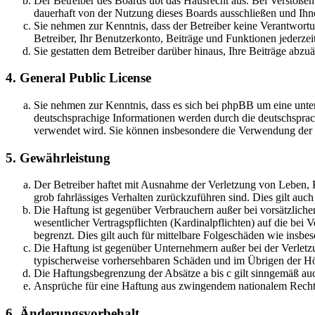
Der Betreiber des Boards übt das Hausrecht aus. Bei Verstöße
dauerhaft von der Nutzung dieses Boards ausschließen und Ihne
Sie nehmen zur Kenntnis, dass der Betreiber keine Verantwortung
Betreiber, Ihr Benutzerkonto, Beiträge und Funktionen jederzei
Sie gestatten dem Betreiber darüber hinaus, Ihre Beiträge abzu
4. General Public License
Sie nehmen zur Kenntnis, dass es sich bei phpBB um eine unter
deutschsprachige Informationen werden durch die deutschsprac
verwendet wird. Sie können insbesondere die Verwendung der S
5. Gewährleistung
Der Betreiber haftet mit Ausnahme der Verletzung von Leben, Kö
grob fahrlässiges Verhalten zurückzuführen sind. Dies gilt au
Die Haftung ist gegenüber Verbrauchern außer bei vorsätzlich
wesentlicher Vertragspflichten (Kardinalpflichten) auf die be
begrenzt. Dies gilt auch für mittelbare Folgeschäden wie ins
Die Haftung ist gegenüber Unternehmern außer bei der Verletzu
typischerweise vorhersehbaren Schäden und im Übrigen der Höh
Die Haftungsbegrenzung der Absätze a bis c gilt sinngemäß auc
Ansprüche für eine Haftung aus zwingendem nationalem Recht 
6. Änderungsvorbehalt