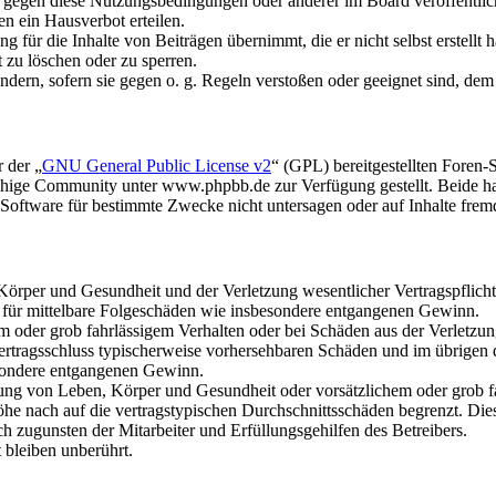
n gegen diese Nutzungsbedingungen oder anderer im Board veröffentli
n ein Hausverbot erteilen.
 für die Inhalte von Beiträgen übernimmt, die er nicht selbst erstellt 
t zu löschen oder zu sperren.
ändern, sofern sie gegen o. g. Regeln verstoßen oder geeignet sind, de
 der „
GNU General Public License v2
“ (GPL) bereitgestellten Foren
hige Community unter www.phpbb.de zur Verfügung gestellt. Beide hab
oftware für bestimmte Zwecke nicht untersagen oder auf Inhalte frem
rper und Gesundheit und der Verletzung wesentlicher Vertragspflichten
ch für mittelbare Folgeschäden wie insbesondere entgangenen Gewinn.
em oder grob fahrlässigem Verhalten oder bei Schäden aus der Verletz
i Vertragsschluss typischerweise vorhersehbaren Schäden und im übrigen
besondere entgangenen Gewinn.
ng von Leben, Körper und Gesundheit oder vorsätzlichem oder grob fah
e nach auf die vertragstypischen Durchschnittsschäden begrenzt. Dies
h zugunsten der Mitarbeiter und Erfüllungsgehilfen des Betreibers.
bleiben unberührt.