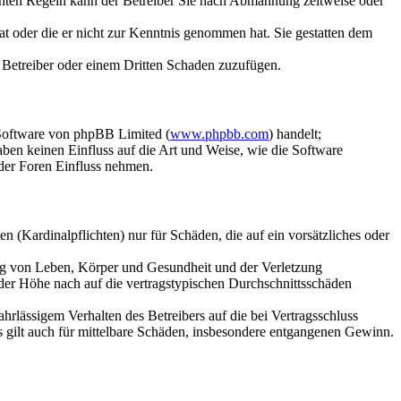
chten Regeln kann der Betreiber Sie nach Abmahnung zeitweise oder
hat oder die er nicht zur Kenntnis genommen hat. Sie gestatten dem
m Betreiber oder einem Dritten Schaden zuzufügen.
-Software von phpBB Limited (
www.phpbb.com
) handelt;
en keinen Einfluss auf die Art und Weise, wie die Software
der Foren Einfluss nehmen.
 (Kardinalpflichten) nur für Schäden, die auf ein vorsätzliches oder
ung von Leben, Körper und Gesundheit und der Verletzung
 der Höhe nach auf die vertragstypischen Durchschnittsschäden
rlässigem Verhalten des Betreibers auf die bei Vertragsschluss
 gilt auch für mittelbare Schäden, insbesondere entgangenen Gewinn.