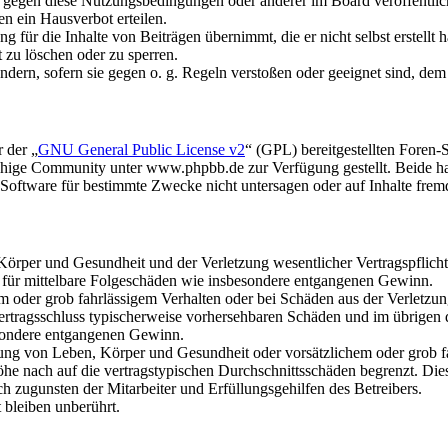
n gegen diese Nutzungsbedingungen oder anderer im Board veröffentli
n ein Hausverbot erteilen.
 für die Inhalte von Beiträgen übernimmt, die er nicht selbst erstellt 
t zu löschen oder zu sperren.
ändern, sofern sie gegen o. g. Regeln verstoßen oder geeignet sind, de
 der „
GNU General Public License v2
“ (GPL) bereitgestellten Foren
hige Community unter www.phpbb.de zur Verfügung gestellt. Beide hab
oftware für bestimmte Zwecke nicht untersagen oder auf Inhalte frem
rper und Gesundheit und der Verletzung wesentlicher Vertragspflichten
ch für mittelbare Folgeschäden wie insbesondere entgangenen Gewinn.
em oder grob fahrlässigem Verhalten oder bei Schäden aus der Verletz
i Vertragsschluss typischerweise vorhersehbaren Schäden und im übrigen
besondere entgangenen Gewinn.
ng von Leben, Körper und Gesundheit oder vorsätzlichem oder grob fah
e nach auf die vertragstypischen Durchschnittsschäden begrenzt. Dies
h zugunsten der Mitarbeiter und Erfüllungsgehilfen des Betreibers.
bleiben unberührt.