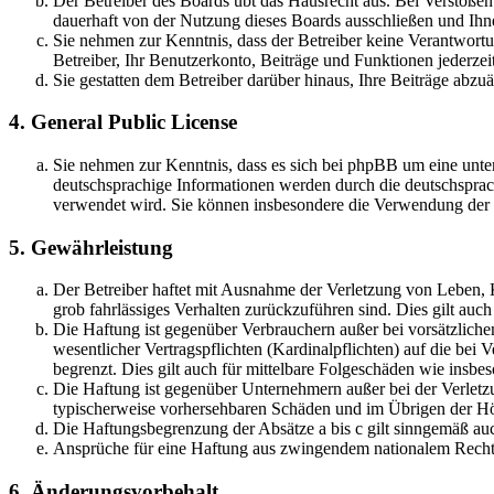
Der Betreiber des Boards übt das Hausrecht aus. Bei Verstöße
dauerhaft von der Nutzung dieses Boards ausschließen und Ihne
Sie nehmen zur Kenntnis, dass der Betreiber keine Verantwortung
Betreiber, Ihr Benutzerkonto, Beiträge und Funktionen jederzei
Sie gestatten dem Betreiber darüber hinaus, Ihre Beiträge abzu
4. General Public License
Sie nehmen zur Kenntnis, dass es sich bei phpBB um eine unter
deutschsprachige Informationen werden durch die deutschsprac
verwendet wird. Sie können insbesondere die Verwendung der S
5. Gewährleistung
Der Betreiber haftet mit Ausnahme der Verletzung von Leben, Kö
grob fahrlässiges Verhalten zurückzuführen sind. Dies gilt au
Die Haftung ist gegenüber Verbrauchern außer bei vorsätzlich
wesentlicher Vertragspflichten (Kardinalpflichten) auf die be
begrenzt. Dies gilt auch für mittelbare Folgeschäden wie ins
Die Haftung ist gegenüber Unternehmern außer bei der Verletzu
typischerweise vorhersehbaren Schäden und im Übrigen der Höh
Die Haftungsbegrenzung der Absätze a bis c gilt sinngemäß auc
Ansprüche für eine Haftung aus zwingendem nationalem Recht 
6. Änderungsvorbehalt