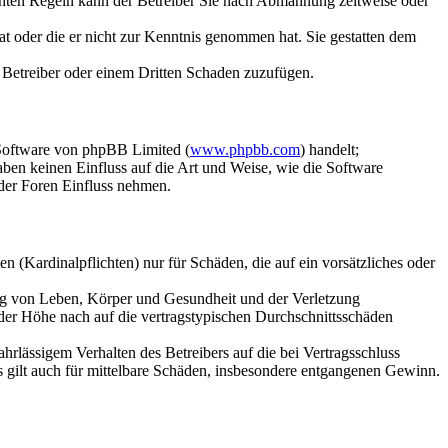
chten Regeln kann der Betreiber Sie nach Abmahnung zeitweise oder
hat oder die er nicht zur Kenntnis genommen hat. Sie gestatten dem
m Betreiber oder einem Dritten Schaden zuzufügen.
-Software von phpBB Limited (
www.phpbb.com
) handelt;
en keinen Einfluss auf die Art und Weise, wie die Software
der Foren Einfluss nehmen.
 (Kardinalpflichten) nur für Schäden, die auf ein vorsätzliches oder
ung von Leben, Körper und Gesundheit und der Verletzung
 der Höhe nach auf die vertragstypischen Durchschnittsschäden
rlässigem Verhalten des Betreibers auf die bei Vertragsschluss
 gilt auch für mittelbare Schäden, insbesondere entgangenen Gewinn.