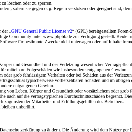
t zu löschen oder zu sperren.
ändern, sofern sie gegen o. g. Regeln verstoßen oder geeignet sind, de
 der „
GNU General Public License v2
“ (GPL) bereitgestellten Foren
hige Community unter www.phpbb.de zur Verfügung gestellt. Beide hab
oftware für bestimmte Zwecke nicht untersagen oder auf Inhalte frem
rper und Gesundheit und der Verletzung wesentlicher Vertragspflichten
ch für mittelbare Folgeschäden wie insbesondere entgangenen Gewinn.
em oder grob fahrlässigem Verhalten oder bei Schäden aus der Verletz
i Vertragsschluss typischerweise vorhersehbaren Schäden und im übrigen
besondere entgangenen Gewinn.
ng von Leben, Körper und Gesundheit oder vorsätzlichem oder grob fah
e nach auf die vertragstypischen Durchschnittsschäden begrenzt. Dies
h zugunsten der Mitarbeiter und Erfüllungsgehilfen des Betreibers.
bleiben unberührt.
e Datenschutzerklärung zu ändern. Die Änderung wird dem Nutzer per E-