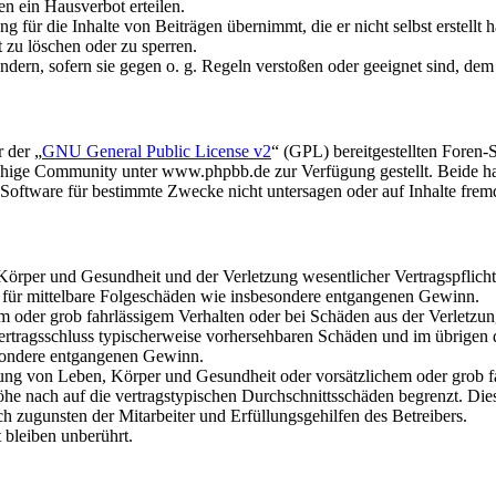
n ein Hausverbot erteilen.
 für die Inhalte von Beiträgen übernimmt, die er nicht selbst erstellt 
t zu löschen oder zu sperren.
ändern, sofern sie gegen o. g. Regeln verstoßen oder geeignet sind, de
 der „
GNU General Public License v2
“ (GPL) bereitgestellten Foren
hige Community unter www.phpbb.de zur Verfügung gestellt. Beide hab
oftware für bestimmte Zwecke nicht untersagen oder auf Inhalte frem
rper und Gesundheit und der Verletzung wesentlicher Vertragspflichten
ch für mittelbare Folgeschäden wie insbesondere entgangenen Gewinn.
em oder grob fahrlässigem Verhalten oder bei Schäden aus der Verletz
i Vertragsschluss typischerweise vorhersehbaren Schäden und im übrigen
besondere entgangenen Gewinn.
ng von Leben, Körper und Gesundheit oder vorsätzlichem oder grob fah
e nach auf die vertragstypischen Durchschnittsschäden begrenzt. Dies
h zugunsten der Mitarbeiter und Erfüllungsgehilfen des Betreibers.
bleiben unberührt.