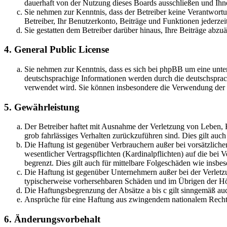
dauerhaft von der Nutzung dieses Boards ausschließen und Ihne
Sie nehmen zur Kenntnis, dass der Betreiber keine Verantwortung
Betreiber, Ihr Benutzerkonto, Beiträge und Funktionen jederzei
Sie gestatten dem Betreiber darüber hinaus, Ihre Beiträge abzu
4. General Public License
Sie nehmen zur Kenntnis, dass es sich bei phpBB um eine unter
deutschsprachige Informationen werden durch die deutschsprac
verwendet wird. Sie können insbesondere die Verwendung der S
5. Gewährleistung
Der Betreiber haftet mit Ausnahme der Verletzung von Leben, Kö
grob fahrlässiges Verhalten zurückzuführen sind. Dies gilt au
Die Haftung ist gegenüber Verbrauchern außer bei vorsätzlich
wesentlicher Vertragspflichten (Kardinalpflichten) auf die be
begrenzt. Dies gilt auch für mittelbare Folgeschäden wie ins
Die Haftung ist gegenüber Unternehmern außer bei der Verletzu
typischerweise vorhersehbaren Schäden und im Übrigen der Höh
Die Haftungsbegrenzung der Absätze a bis c gilt sinngemäß auc
Ansprüche für eine Haftung aus zwingendem nationalem Recht 
6. Änderungsvorbehalt