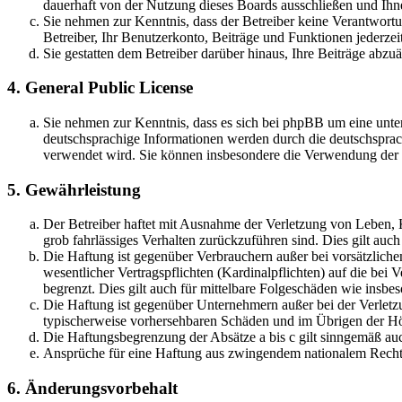
dauerhaft von der Nutzung dieses Boards ausschließen und Ihne
Sie nehmen zur Kenntnis, dass der Betreiber keine Verantwortung
Betreiber, Ihr Benutzerkonto, Beiträge und Funktionen jederzei
Sie gestatten dem Betreiber darüber hinaus, Ihre Beiträge abzu
4. General Public License
Sie nehmen zur Kenntnis, dass es sich bei phpBB um eine unter
deutschsprachige Informationen werden durch die deutschsprac
verwendet wird. Sie können insbesondere die Verwendung der S
5. Gewährleistung
Der Betreiber haftet mit Ausnahme der Verletzung von Leben, Kö
grob fahrlässiges Verhalten zurückzuführen sind. Dies gilt au
Die Haftung ist gegenüber Verbrauchern außer bei vorsätzlich
wesentlicher Vertragspflichten (Kardinalpflichten) auf die be
begrenzt. Dies gilt auch für mittelbare Folgeschäden wie ins
Die Haftung ist gegenüber Unternehmern außer bei der Verletzu
typischerweise vorhersehbaren Schäden und im Übrigen der Höh
Die Haftungsbegrenzung der Absätze a bis c gilt sinngemäß auc
Ansprüche für eine Haftung aus zwingendem nationalem Recht 
6. Änderungsvorbehalt