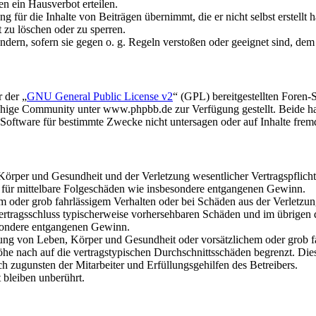
n ein Hausverbot erteilen.
 für die Inhalte von Beiträgen übernimmt, die er nicht selbst erstellt 
t zu löschen oder zu sperren.
ändern, sofern sie gegen o. g. Regeln verstoßen oder geeignet sind, de
 der „
GNU General Public License v2
“ (GPL) bereitgestellten Foren
hige Community unter www.phpbb.de zur Verfügung gestellt. Beide hab
oftware für bestimmte Zwecke nicht untersagen oder auf Inhalte frem
rper und Gesundheit und der Verletzung wesentlicher Vertragspflichten
ch für mittelbare Folgeschäden wie insbesondere entgangenen Gewinn.
em oder grob fahrlässigem Verhalten oder bei Schäden aus der Verletz
i Vertragsschluss typischerweise vorhersehbaren Schäden und im übrigen
besondere entgangenen Gewinn.
ng von Leben, Körper und Gesundheit oder vorsätzlichem oder grob fah
e nach auf die vertragstypischen Durchschnittsschäden begrenzt. Dies
h zugunsten der Mitarbeiter und Erfüllungsgehilfen des Betreibers.
bleiben unberührt.