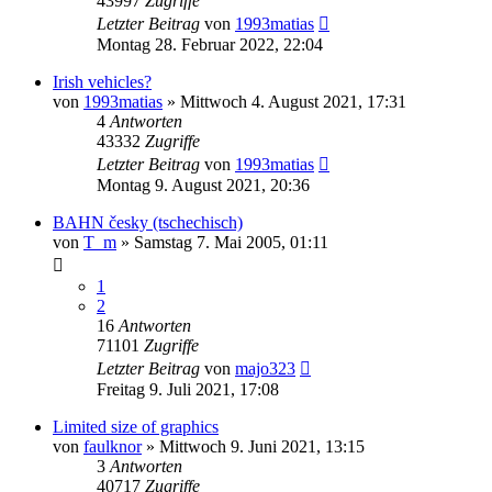
43997
Zugriffe
Letzter Beitrag
von
1993matias
Montag 28. Februar 2022, 22:04
Irish vehicles?
von
1993matias
»
Mittwoch 4. August 2021, 17:31
4
Antworten
43332
Zugriffe
Letzter Beitrag
von
1993matias
Montag 9. August 2021, 20:36
BAHN česky (tschechisch)
von
T_m
»
Samstag 7. Mai 2005, 01:11
1
2
16
Antworten
71101
Zugriffe
Letzter Beitrag
von
majo323
Freitag 9. Juli 2021, 17:08
Limited size of graphics
von
faulknor
»
Mittwoch 9. Juni 2021, 13:15
3
Antworten
40717
Zugriffe