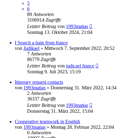
5
6
89
Antworten
3106914
Zugriffe
Letzter Beitrag
von
1993matias
Sonntag 13. Oktober 2024, 21:04
I Search a train from france
von
Judikael
»
Mittwoch 7. September 2022, 20:52
7
Antworten
86779
Zugriffe
Letzter Beitrag
von
judicael france
Sonntag 9. Juli 2023, 15:19
Itinerary request contacts
von
1993matias
»
Donnerstag 31. März 2022, 14:34
2
Antworten
36337
Zugriffe
Letzter Beitrag
von
1993matias
Donnerstag 31. März 2022, 15:04
Cooperative teamwork in English
von
1993matias
»
Montag 28. Februar 2022, 22:04
0
Antworten