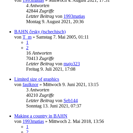
von
1993matias
»
Mittwoch 4. August 2021, 17:31
4
Antworten
42844
Zugriffe
Letzter Beitrag
von
1993matias
Montag 9. August 2021, 20:36
BAHN česky (tschechisch)
von
T_m
»
Samstag 7. Mai 2005, 01:11
1
2
16
Antworten
70413
Zugriffe
Letzter Beitrag
von
majo323
Freitag 9. Juli 2021, 17:08
Limited size of graphics
von
faulknor
»
Mittwoch 9. Juni 2021, 13:15
3
Antworten
40210
Zugriffe
Letzter Beitrag
von
Seb144
Sonntag 13. Juni 2021, 07:37
Making a country in BAHN
von
1993matias
»
Mittwoch 2. Mai 2018, 13:56
1
2