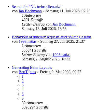
Search for "NL-treinstellen.nfz"
von
Jan Bochmann
»
Samstag 11. Juli 2026, 07:23
2
Antworten
4301
Zugriffe
Letzter Beitrag
von
Jan Bochmann
Samstag 18. Juli 2026, 13:53
Behaviour of itinerary requests after splitting a train
von
1993matias
»
Sonntag 27. Juli 2025, 21:37
2
Antworten
386541
Zugriffe
Letzter Beitrag
von
1993matias
Samstag 2. August 2025, 18:32
Generating Bahn Layouts
von
BertTijhuis
»
Freitag 9. Mai 2008, 00:27
1
2
3
4
5
6
89
Antworten
3098294
Zugriffe