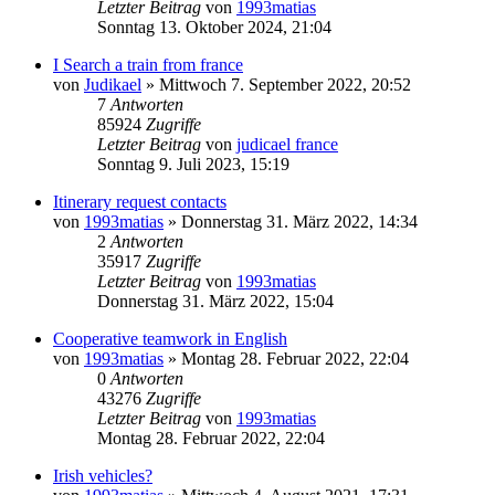
Letzter Beitrag
von
1993matias
Sonntag 13. Oktober 2024, 21:04
I Search a train from france
von
Judikael
»
Mittwoch 7. September 2022, 20:52
7
Antworten
85924
Zugriffe
Letzter Beitrag
von
judicael france
Sonntag 9. Juli 2023, 15:19
Itinerary request contacts
von
1993matias
»
Donnerstag 31. März 2022, 14:34
2
Antworten
35917
Zugriffe
Letzter Beitrag
von
1993matias
Donnerstag 31. März 2022, 15:04
Cooperative teamwork in English
von
1993matias
»
Montag 28. Februar 2022, 22:04
0
Antworten
43276
Zugriffe
Letzter Beitrag
von
1993matias
Montag 28. Februar 2022, 22:04
Irish vehicles?