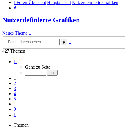
Foren-Übersicht
Hauptansicht
Nutzerdefinierte Grafiken
Suche
Nutzerdefinierte Grafiken
Neues Thema
Erweiterte
Suche
Suche
427 Themen
Seite
1
Gehe zu Seite:
von
9
1
2
3
4
5
…
9
Nächste
Themen