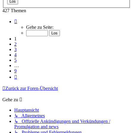
427 Themen
Seite
1
Gehe zu Seite:
von
9
1
2
3
4
5
…
9
Nächste
Zurück zur Foren-Übersicht
Gehe zu
Hauptansicht
↳ Allgemeines
↳ Offizielle Ankündigungen und Verkündungen /
Promulgation and news
↳ Probleme und Fehlermeldungen