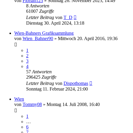
von
Florian123
»
Sonntag 26. November 2023, 14:49
8
Antworten
61007
Zugriffe
Letzter Beitrag
von
T_D
Dienstag 30. April 2024, 13:18
Wien-Bahners Grafiksammlung
von
Wien_Bahner90
»
Mittwoch 20. April 2016, 19:36
1
2
3
4
57
Antworten
296425
Zugriffe
Letzter Beitrag
von
Dispothomas
Sonntag 11. Februar 2024, 21:00
Wien
von
Tommy08
»
Montag 14. Juli 2008, 16:40
1
…
6
7