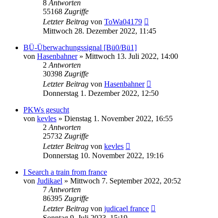
8
Antworten
55168
Zugriffe
Letzter Beitrag
von
ToWa04179
Mittwoch 28. Dezember 2022, 11:45
BÜ-Überwachungssignal [Bü0/Bü1]
von
Hasenbahner
»
Mittwoch 13. Juli 2022, 14:00
2
Antworten
30398
Zugriffe
Letzter Beitrag
von
Hasenbahner
Donnerstag 1. Dezember 2022, 12:50
PKWs gesucht
von
kevles
»
Dienstag 1. November 2022, 16:55
2
Antworten
25732
Zugriffe
Letzter Beitrag
von
kevles
Donnerstag 10. November 2022, 19:16
I Search a train from france
von
Judikael
»
Mittwoch 7. September 2022, 20:52
7
Antworten
86395
Zugriffe
Letzter Beitrag
von
judicael france
Sonntag 9. Juli 2023, 15:19