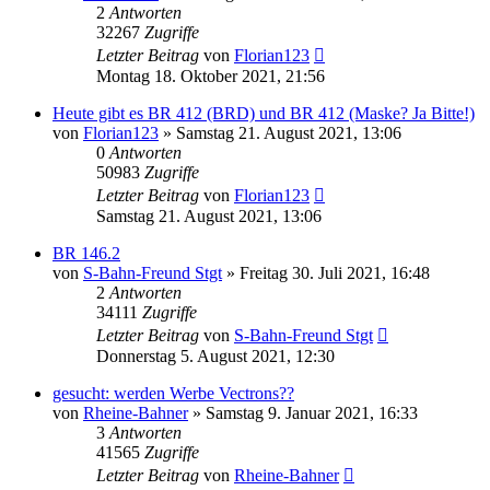
2
Antworten
32267
Zugriffe
Letzter Beitrag
von
Florian123
Montag 18. Oktober 2021, 21:56
Heute gibt es BR 412 (BRD) und BR 412 (Maske? Ja Bitte!)
von
Florian123
»
Samstag 21. August 2021, 13:06
0
Antworten
50983
Zugriffe
Letzter Beitrag
von
Florian123
Samstag 21. August 2021, 13:06
BR 146.2
von
S-Bahn-Freund Stgt
»
Freitag 30. Juli 2021, 16:48
2
Antworten
34111
Zugriffe
Letzter Beitrag
von
S-Bahn-Freund Stgt
Donnerstag 5. August 2021, 12:30
gesucht: werden Werbe Vectrons??
von
Rheine-Bahner
»
Samstag 9. Januar 2021, 16:33
3
Antworten
41565
Zugriffe
Letzter Beitrag
von
Rheine-Bahner