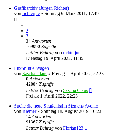
Grafikarchiv (Jürgen Richter)
von
richterjue
»
Sonntag 6. März 2011, 17:49
1
2
3
34
Antworten
169990
Zugriffe
Letzter Beitrag
von
richterjue
Dienstag 19. April 2022, 11:35
FlixShuttle-Wagen
von
Sascha Claus
»
Freitag 1. April 2022, 22:23
0
Antworten
42884
Zugriffe
Letzter Beitrag
von
Sascha Claus
Freitag 1. April 2022, 22:23
Suche die neue Straßenbahn Siemens Avenio
von
Bremer
»
Sonntag 18. August 2019, 16:23
14
Antworten
91367
Zugriffe
Letzter Beitrag
von
Florian123