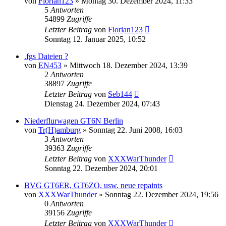
von
Florian123
»
Montag 30. Dezember 2024, 11:33
5
Antworten
54899
Zugriffe
Letzter Beitrag
von
Florian123
Sonntag 12. Januar 2025, 10:52
.fgs Dateien ?
von
EN453
»
Mittwoch 18. Dezember 2024, 13:39
2
Antworten
38897
Zugriffe
Letzter Beitrag
von
Seb144
Dienstag 24. Dezember 2024, 07:43
Niederflurwagen GT6N Berlin
von
Tr(H)amburg
»
Sonntag 22. Juni 2008, 16:03
3
Antworten
39363
Zugriffe
Letzter Beitrag
von
XXXWarThunder
Sonntag 22. Dezember 2024, 20:01
BVG GT6ER, GT6ZO, usw. neue repaints
von
XXXWarThunder
»
Sonntag 22. Dezember 2024, 19:56
0
Antworten
39156
Zugriffe
Letzter Beitrag
von
XXXWarThunder