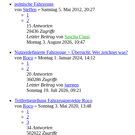
polnische Fahrzeuge
von
Steffen
»
Samstag 5. Mai 2012, 20:27
1
2
15
Antworten
29436
Zugriffe
Letzter Beitrag
von
Sascha Claus
Montag 3. August 2026, 10:47
Nutzerdefinierte Fahrzeuge > Übersicht: Wer zeichnet was?
von
Roco
»
Montag 1. Januar 2024, 14:12
1
2
20
Antworten
360286
Zugriffe
Letzter Beitrag
von
juergen
Sonntag 19. Juli 2026, 09:21
Teilfertigstellung Fahrzeugprojekte Roco
von
Roco
»
Sonntag 3. Mai 2020, 13:48
1
2
3
34
Antworten
502022
Zugriffe