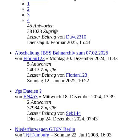
1
2
3
4
45
Antworten
381028
Zugriffe
Letzter Beitrag
von
Dave2310
Dienstag 4. Februar 2025, 15:43
Abschaltung JBSS Bahnarchiv zum 07.02.2025
von
Florian123
»
Montag 30. Dezember 2024, 11:33
5
Antworten
54013
Zugriffe
Letzter Beitrag
von
Florian123
Sonntag 12. Januar 2025, 10:52
.fgs Dateien ?
von
EN453
»
Mittwoch 18. Dezember 2024, 13:39
2
Antworten
37984
Zugriffe
Letzter Beitrag
von
Seb144
Dienstag 24. Dezember 2024, 07:43
Niederflurwagen GT6N Berlin
von
Tr(H)amburg
»
Sonntag 22. Juni 2008, 16:03