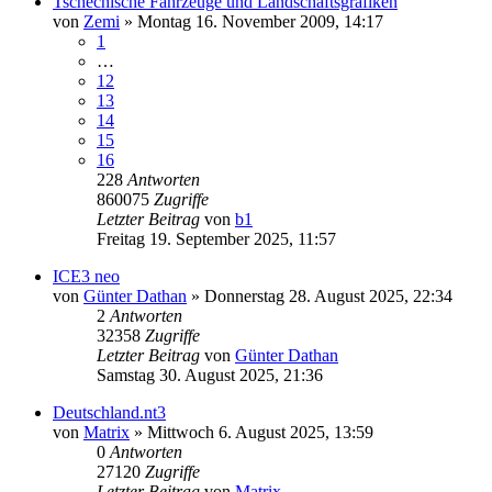
Tschechische Fahrzeuge und Landschaftsgrafiken
von
Zemi
»
Montag 16. November 2009, 14:17
1
…
12
13
14
15
16
228
Antworten
860075
Zugriffe
Letzter Beitrag
von
b1
Freitag 19. September 2025, 11:57
ICE3 neo
von
Günter Dathan
»
Donnerstag 28. August 2025, 22:34
2
Antworten
32358
Zugriffe
Letzter Beitrag
von
Günter Dathan
Samstag 30. August 2025, 21:36
Deutschland.nt3
von
Matrix
»
Mittwoch 6. August 2025, 13:59
0
Antworten
27120
Zugriffe
Letzter Beitrag
von
Matrix