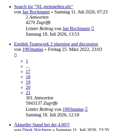
Search for "NL-treinstellen.nfz"
von
Jan Bochmann
»
Samstag 11. Juli 2026, 07:23
2
Antworten
4270
Zugriffe
Letzter Beitrag
von
Jan Bochmann
Samstag 18. Juli 2026, 13:53
English Teamwork 2 planning and discussion
von
1993matias
»
Freitag 25. März 2022, 23:03
1
…
17
18
19
20
21
301
Antworten
5943137
Zugriffe
Letzter Beitrag
von
1993matias
Samstag 18. Juli 2026, 12:18
Aktueller Stand bei der 4.00?!
von
Dierk Nüchtern
»
Samstag 11. Juli 2026, 23:35