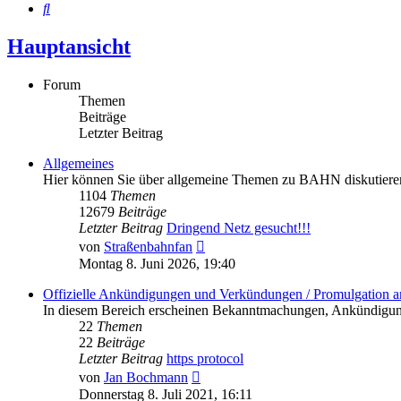
Suche
Hauptansicht
Forum
Themen
Beiträge
Letzter Beitrag
Allgemeines
Hier können Sie über allgemeine Themen zu BAHN diskutiere
1104
Themen
12679
Beiträge
Letzter Beitrag
Dringend Netz gesucht!!!
Neuester
von
Straßenbahnfan
Beitrag
Montag 8. Juni 2026, 19:40
Offizielle Ankündigungen und Verkündungen / Promulgation 
In diesem Bereich erscheinen Bekanntmachungen, Ankündigung
22
Themen
22
Beiträge
Letzter Beitrag
https protocol
Neuester
von
Jan Bochmann
Beitrag
Donnerstag 8. Juli 2021, 16:11