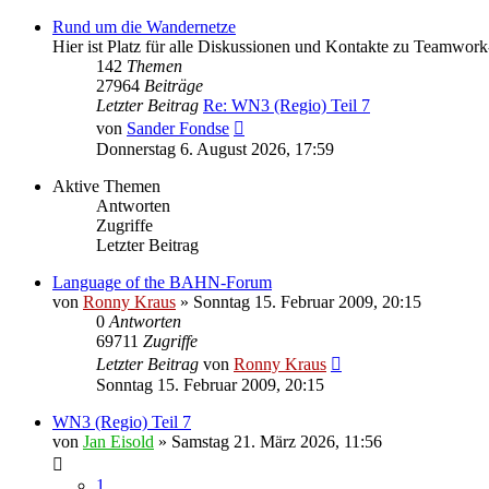
Rund um die Wandernetze
Hier ist Platz für alle Diskussionen und Kontakte zu Teamwor
142
Themen
27964
Beiträge
Letzter Beitrag
Re: WN3 (Regio) Teil 7
Neuester
von
Sander Fondse
Beitrag
Donnerstag 6. August 2026, 17:59
Aktive Themen
Antworten
Zugriffe
Letzter Beitrag
Language of the BAHN-Forum
von
Ronny Kraus
»
Sonntag 15. Februar 2009, 20:15
0
Antworten
69711
Zugriffe
Letzter Beitrag
von
Ronny Kraus
Sonntag 15. Februar 2009, 20:15
WN3 (Regio) Teil 7
von
Jan Eisold
»
Samstag 21. März 2026, 11:56
1