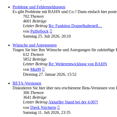
Probleme und Fehlermeldungen
Es gibt Probleme mit BAHN und Co.? Dann einfach hier poste
702
Themen
4601
Beiträge
Letzter Beitrag
Re: Funktion Doppelhaltestell…
Neuester
von
Pufferbock
Beitrag
Samstag 25. Juli 2026, 20:10
Wünsche und Anregungen
Tragen Sie hier Ihre Wünsche und Anregungen für zukünftige
632
Themen
5852
Beiträge
Letzter Beitrag
Re: Weiterentwicklung von BAHN
Neuester
von
Mia99
Beitrag
Dienstag 27. Januar 2026, 15:52
BETA-Versionen
Diskutieren Sie hier über neu erschienene Beta-Versionen von
306
Themen
3641
Beiträge
Letzter Beitrag
Aktueller Stand bei der 4.00?!
Neuester
von
Dierk Nüchtern
Beitrag
Samstag 11. Juli 2026, 23:35