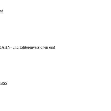
n!
 BAHN- und Editorenversionen ein!
 JBSS