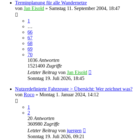
Terminplanung für alle Wandernetze
von
Jan Eisold
»
Samstag 11. September 2004, 18:47
1
…
66
67
68
69
70
1036
Antworten
1521400
Zugriffe
Letzter Beitrag
von
Jan Eisold
Sonntag 19. Juli 2026, 18:45
Nutzerdefinierte Fahrzeuge > Übersicht: Wer zeichnet was?
von
Roco
»
Montag 1. Januar 2024, 14:12
1
2
20
Antworten
360980
Zugriffe
Letzter Beitrag
von
juergen
Sonntag 19. Juli 2026, 09:21