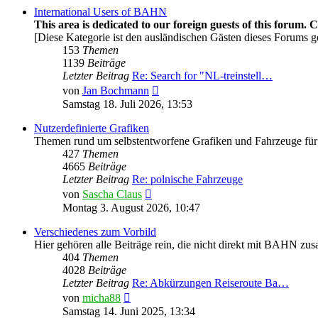
International Users of BAHN
This area is dedicated to our foreign guests of this forum. 
[Diese Kategorie ist den ausländischen Gästen dieses Forums g
153
Themen
1139
Beiträge
Letzter Beitrag
Re: Search for "NL-treinstell…
Neuester
von
Jan Bochmann
Beitrag
Samstag 18. Juli 2026, 13:53
Nutzerdefinierte Grafiken
Themen rund um selbstentworfene Grafiken und Fahrzeuge für
427
Themen
4665
Beiträge
Letzter Beitrag
Re: polnische Fahrzeuge
Neuester
von
Sascha Claus
Beitrag
Montag 3. August 2026, 10:47
Verschiedenes zum Vorbild
Hier gehören alle Beiträge rein, die nicht direkt mit BAHN z
404
Themen
4028
Beiträge
Letzter Beitrag
Re: Abkürzungen Reiseroute Ba…
Neuester
von
micha88
Beitrag
Samstag 14. Juni 2025, 13:34