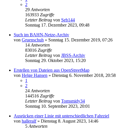
2
29
Antworten
163933
Zugriffe
Letzter Beitrag
von
Seb144
Sonntag 17. Dezember 2023, 09:48
Such im BAHN-Netze-Archiv
von
Gruenschuh
»
Sonntag 15. Dezember 2019, 07:26
14
Antworten
83016
Zugriffe
Letzter Beitrag
von
JBSS-Archiv
Sonntag 29. Oktober 2023, 15:20
Erstellen von Dateien aus OpenStreetMap
von
Helge Hansen
»
Dienstag 6. November 2018, 20:58
1
2
24
Antworten
144516
Zugriffe
Letzter Beitrag
von
Tomsmidy34
Sonntag 10. September 2023, 20:01
Ausrücken einer Linie mit unterschiedlichen Fahrziel
von
halleralf
»
Dienstag 8. August 2023, 14:46
5
Antworten