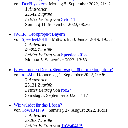
von
DerPhysiker
»
Montag 5. September 2022, 21:12
1
Antworten
22542
Zugriffe
Letzter Beitrag
von
Seb144
Sonntag 11. September 2022, 08:36
[W.I.P.] Großprojekt Bayern
von
Speedeel2018
»
Mittwoch 30. Januar 2019, 19:33
5
Antworten
49394
Zugriffe
Letzter Beitrag
von
Speedeel2018
Montag 5. September 2022, 13:53
ist wer an den Dosto-Steuerwagen überarbeitung dran?
von
rob24
»
Donnerstag 1. September 2022, 20:36
2
Antworten
25131
Zugriffe
Letzter Beitrag
von
rob24
Samstag 3. September 2022, 17:17
Wie würdet ihr das Lösen?
von
ToWa04179
»
Samstag 27. August 2022, 16:01
3
Antworten
28263
Zugriffe
Letzter Beitrag
von
ToWa04179