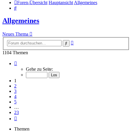
Foren-Übersicht
Hauptansicht
Allgemeines
Suche
Allgemeines
Neues Thema
Erweiterte
Suche
Suche
1104 Themen
Seite
1
Gehe zu Seite:
von
23
1
2
3
4
5
…
23
Nächste
Themen