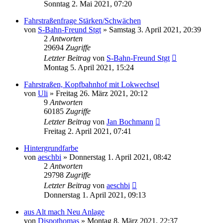
Sonntag 2. Mai 2021, 07:20
Fahrstraßenfrage Stärken/Schwächen
von
S-Bahn-Freund Stgt
»
Samstag 3. April 2021, 20:39
2
Antworten
29694
Zugriffe
Letzter Beitrag
von
S-Bahn-Freund Stgt
Montag 5. April 2021, 15:24
Fahrstraßen, Kopfbahnhof mit Lokwechsel
von
Uli
»
Freitag 26. März 2021, 20:12
9
Antworten
60185
Zugriffe
Letzter Beitrag
von
Jan Bochmann
Freitag 2. April 2021, 07:41
Hintergrundfarbe
von
aeschbi
»
Donnerstag 1. April 2021, 08:42
2
Antworten
29798
Zugriffe
Letzter Beitrag
von
aeschbi
Donnerstag 1. April 2021, 09:13
aus Alt mach Neu Anlage
von
Dispothomas
»
Montag 8. März 2021, 22:37