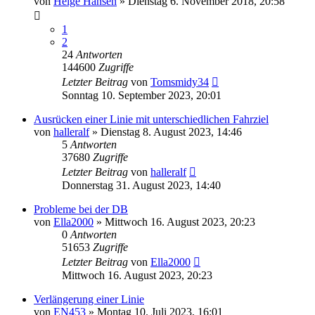
von
Helge Hansen
»
Dienstag 6. November 2018, 20:58
1
2
24
Antworten
144600
Zugriffe
Letzter Beitrag
von
Tomsmidy34
Sonntag 10. September 2023, 20:01
Ausrücken einer Linie mit unterschiedlichen Fahrziel
von
halleralf
»
Dienstag 8. August 2023, 14:46
5
Antworten
37680
Zugriffe
Letzter Beitrag
von
halleralf
Donnerstag 31. August 2023, 14:40
Probleme bei der DB
von
Ella2000
»
Mittwoch 16. August 2023, 20:23
0
Antworten
51653
Zugriffe
Letzter Beitrag
von
Ella2000
Mittwoch 16. August 2023, 20:23
Verlängerung einer Linie
von
EN453
»
Montag 10. Juli 2023, 16:01