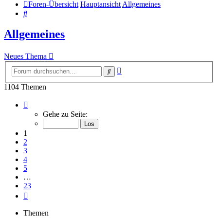
Foren-Übersicht
Hauptansicht
Allgemeines
Suche
Allgemeines
Neues Thema
Erweiterte
Suche
Suche
1104 Themen
Seite
1
Gehe zu Seite:
von
23
1
2
3
4
5
…
23
Nächste
Themen