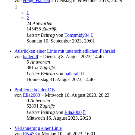
von
Helge Hansen
»
Dienstag 6. November 2018, 20:58
1
2
24
Antworten
145455
Zugriffe
Letzter Beitrag
von
Tomsmidy34
Sonntag 10. September 2023, 20:01
Ausrücken einer Linie mit unterschiedlichen Fahrziel
von
halleralf
»
Dienstag 8. August 2023, 14:46
5
Antworten
38152
Zugriffe
Letzter Beitrag
von
halleralf
Donnerstag 31. August 2023, 14:40
Probleme bei der DB
von
Ella2000
»
Mittwoch 16. August 2023, 20:23
0
Antworten
52891
Zugriffe
Letzter Beitrag
von
Ella2000
Mittwoch 16. August 2023, 20:23
Verlängerung einer Linie
von
EN453
»
Montag 10. Juli 2023, 16:01