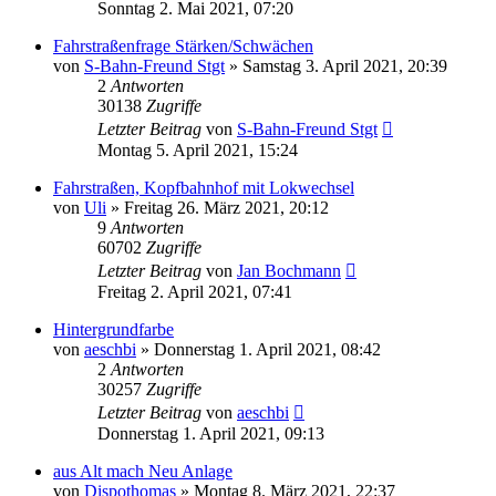
Sonntag 2. Mai 2021, 07:20
Fahrstraßenfrage Stärken/Schwächen
von
S-Bahn-Freund Stgt
»
Samstag 3. April 2021, 20:39
2
Antworten
30138
Zugriffe
Letzter Beitrag
von
S-Bahn-Freund Stgt
Montag 5. April 2021, 15:24
Fahrstraßen, Kopfbahnhof mit Lokwechsel
von
Uli
»
Freitag 26. März 2021, 20:12
9
Antworten
60702
Zugriffe
Letzter Beitrag
von
Jan Bochmann
Freitag 2. April 2021, 07:41
Hintergrundfarbe
von
aeschbi
»
Donnerstag 1. April 2021, 08:42
2
Antworten
30257
Zugriffe
Letzter Beitrag
von
aeschbi
Donnerstag 1. April 2021, 09:13
aus Alt mach Neu Anlage
von
Dispothomas
»
Montag 8. März 2021, 22:37