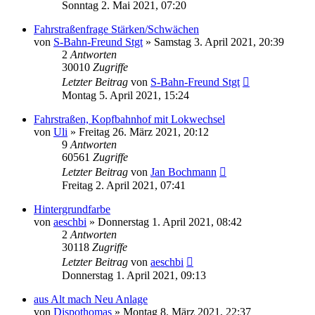
Sonntag 2. Mai 2021, 07:20
Fahrstraßenfrage Stärken/Schwächen
von
S-Bahn-Freund Stgt
»
Samstag 3. April 2021, 20:39
2
Antworten
30010
Zugriffe
Letzter Beitrag
von
S-Bahn-Freund Stgt
Montag 5. April 2021, 15:24
Fahrstraßen, Kopfbahnhof mit Lokwechsel
von
Uli
»
Freitag 26. März 2021, 20:12
9
Antworten
60561
Zugriffe
Letzter Beitrag
von
Jan Bochmann
Freitag 2. April 2021, 07:41
Hintergrundfarbe
von
aeschbi
»
Donnerstag 1. April 2021, 08:42
2
Antworten
30118
Zugriffe
Letzter Beitrag
von
aeschbi
Donnerstag 1. April 2021, 09:13
aus Alt mach Neu Anlage
von
Dispothomas
»
Montag 8. März 2021, 22:37