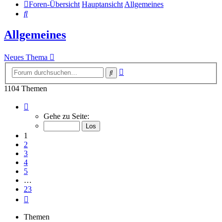
Foren-Übersicht
Hauptansicht
Allgemeines
Suche
Allgemeines
Neues Thema
Erweiterte
Suche
Suche
1104 Themen
Seite
1
Gehe zu Seite:
von
23
1
2
3
4
5
…
23
Nächste
Themen