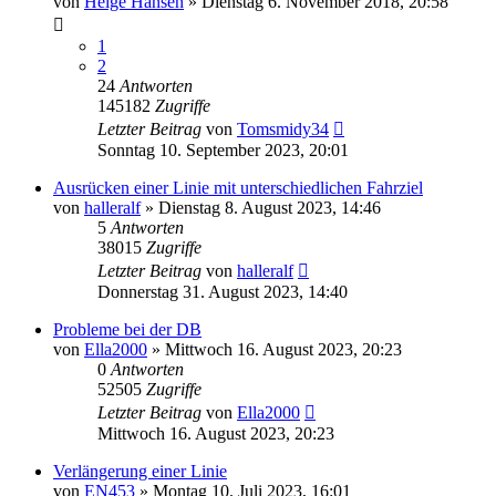
von
Helge Hansen
»
Dienstag 6. November 2018, 20:58
1
2
24
Antworten
145182
Zugriffe
Letzter Beitrag
von
Tomsmidy34
Sonntag 10. September 2023, 20:01
Ausrücken einer Linie mit unterschiedlichen Fahrziel
von
halleralf
»
Dienstag 8. August 2023, 14:46
5
Antworten
38015
Zugriffe
Letzter Beitrag
von
halleralf
Donnerstag 31. August 2023, 14:40
Probleme bei der DB
von
Ella2000
»
Mittwoch 16. August 2023, 20:23
0
Antworten
52505
Zugriffe
Letzter Beitrag
von
Ella2000
Mittwoch 16. August 2023, 20:23
Verlängerung einer Linie
von
EN453
»
Montag 10. Juli 2023, 16:01