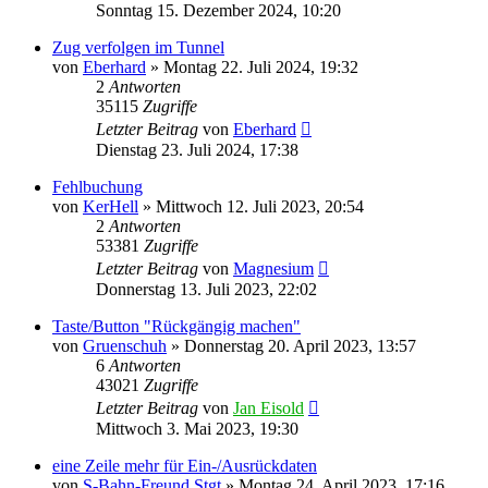
Sonntag 15. Dezember 2024, 10:20
Zug verfolgen im Tunnel
von
Eberhard
»
Montag 22. Juli 2024, 19:32
2
Antworten
35115
Zugriffe
Letzter Beitrag
von
Eberhard
Dienstag 23. Juli 2024, 17:38
Fehlbuchung
von
KerHell
»
Mittwoch 12. Juli 2023, 20:54
2
Antworten
53381
Zugriffe
Letzter Beitrag
von
Magnesium
Donnerstag 13. Juli 2023, 22:02
Taste/Button "Rückgängig machen"
von
Gruenschuh
»
Donnerstag 20. April 2023, 13:57
6
Antworten
43021
Zugriffe
Letzter Beitrag
von
Jan Eisold
Mittwoch 3. Mai 2023, 19:30
eine Zeile mehr für Ein-/Ausrückdaten
von
S-Bahn-Freund Stgt
»
Montag 24. April 2023, 17:16