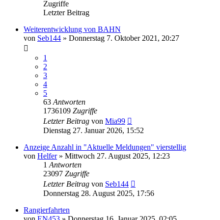
Zugriffe
Letzter Beitrag
Weiterentwicklung von BAHN
von
Seb144
»
Donnerstag 7. Oktober 2021, 20:27
1
2
3
4
5
63
Antworten
1736109
Zugriffe
Letzter Beitrag
von
Mia99
Dienstag 27. Januar 2026, 15:52
Anzeige Anzahl in "Aktuelle Meldungen" vierstellig
von
Helfer
»
Mittwoch 27. August 2025, 12:23
1
Antworten
23097
Zugriffe
Letzter Beitrag
von
Seb144
Donnerstag 28. August 2025, 17:56
Rangierfahrten
von
EN453
»
Donnerstag 16. Januar 2025, 02:05