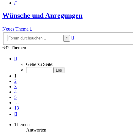
Suche
Wünsche und Anregungen
Neues Thema
Erweiterte
Suche
Suche
632 Themen
Seite
1
Gehe zu Seite:
von
13
1
2
3
4
5
…
13
Nächste
Themen
Antworten