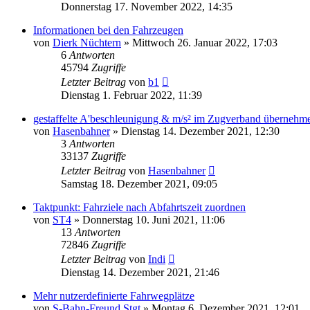
Donnerstag 17. November 2022, 14:35
Informationen bei den Fahrzeugen
von
Dierk Nüchtern
»
Mittwoch 26. Januar 2022, 17:03
6
Antworten
45794
Zugriffe
Letzter Beitrag
von
b1
Dienstag 1. Februar 2022, 11:39
gestaffelte A'beschleunigung & m/s² im Zugverband übernehm
von
Hasenbahner
»
Dienstag 14. Dezember 2021, 12:30
3
Antworten
33137
Zugriffe
Letzter Beitrag
von
Hasenbahner
Samstag 18. Dezember 2021, 09:05
Taktpunkt: Fahrziele nach Abfahrtszeit zuordnen
von
ST4
»
Donnerstag 10. Juni 2021, 11:06
13
Antworten
72846
Zugriffe
Letzter Beitrag
von
Indi
Dienstag 14. Dezember 2021, 21:46
Mehr nutzerdefinierte Fahrwegplätze
von
S-Bahn-Freund Stgt
»
Montag 6. Dezember 2021, 12:01