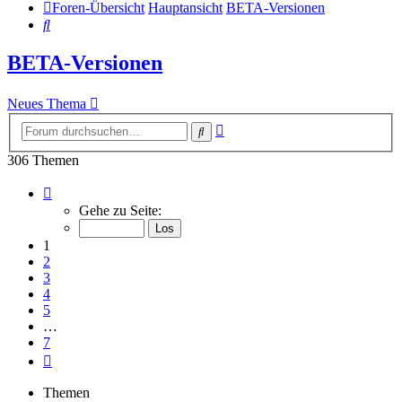
Foren-Übersicht
Hauptansicht
BETA-Versionen
Suche
BETA-Versionen
Neues Thema
Erweiterte
Suche
Suche
306 Themen
Seite
1
Gehe zu Seite:
von
7
1
2
3
4
5
…
7
Nächste
Themen