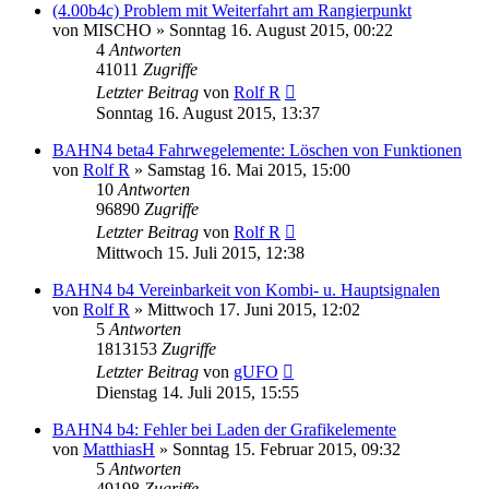
(4.00b4c) Problem mit Weiterfahrt am Rangierpunkt
von
MISCHO
»
Sonntag 16. August 2015, 00:22
4
Antworten
41011
Zugriffe
Letzter Beitrag
von
Rolf R
Sonntag 16. August 2015, 13:37
BAHN4 beta4 Fahrwegelemente: Löschen von Funktionen
von
Rolf R
»
Samstag 16. Mai 2015, 15:00
10
Antworten
96890
Zugriffe
Letzter Beitrag
von
Rolf R
Mittwoch 15. Juli 2015, 12:38
BAHN4 b4 Vereinbarkeit von Kombi- u. Hauptsignalen
von
Rolf R
»
Mittwoch 17. Juni 2015, 12:02
5
Antworten
1813153
Zugriffe
Letzter Beitrag
von
gUFO
Dienstag 14. Juli 2015, 15:55
BAHN4 b4: Fehler bei Laden der Grafikelemente
von
MatthiasH
»
Sonntag 15. Februar 2015, 09:32
5
Antworten
49198
Zugriffe