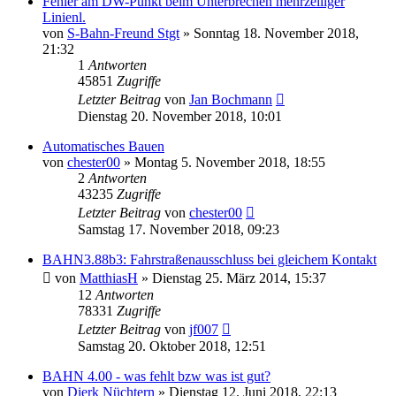
Fehler am DW-Punkt beim Unterbrechen mehrzeiliger
Linienl.
von
S-Bahn-Freund Stgt
»
Sonntag 18. November 2018,
21:32
1
Antworten
45851
Zugriffe
Letzter Beitrag
von
Jan Bochmann
Dienstag 20. November 2018, 10:01
Automatisches Bauen
von
chester00
»
Montag 5. November 2018, 18:55
2
Antworten
43235
Zugriffe
Letzter Beitrag
von
chester00
Samstag 17. November 2018, 09:23
BAHN3.88b3: Fahrstraßenausschluss bei gleichem Kontakt
von
MatthiasH
»
Dienstag 25. März 2014, 15:37
12
Antworten
78331
Zugriffe
Letzter Beitrag
von
jf007
Samstag 20. Oktober 2018, 12:51
BAHN 4.00 - was fehlt bzw was ist gut?
von
Dierk Nüchtern
»
Dienstag 12. Juni 2018, 22:13