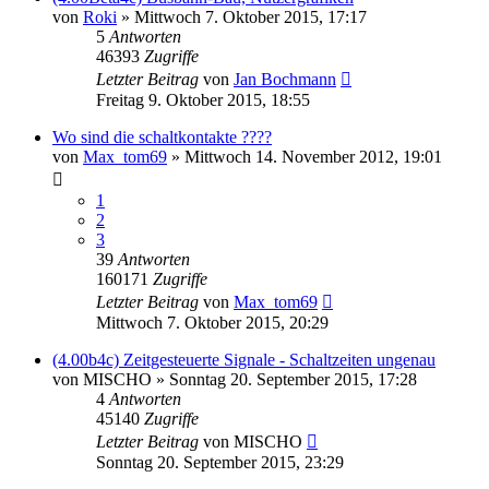
von
Roki
»
Mittwoch 7. Oktober 2015, 17:17
5
Antworten
46393
Zugriffe
Letzter Beitrag
von
Jan Bochmann
Freitag 9. Oktober 2015, 18:55
Wo sind die schaltkontakte ????
von
Max_tom69
»
Mittwoch 14. November 2012, 19:01
1
2
3
39
Antworten
160171
Zugriffe
Letzter Beitrag
von
Max_tom69
Mittwoch 7. Oktober 2015, 20:29
(4.00b4c) Zeitgesteuerte Signale - Schaltzeiten ungenau
von
MISCHO
»
Sonntag 20. September 2015, 17:28
4
Antworten
45140
Zugriffe
Letzter Beitrag
von
MISCHO
Sonntag 20. September 2015, 23:29