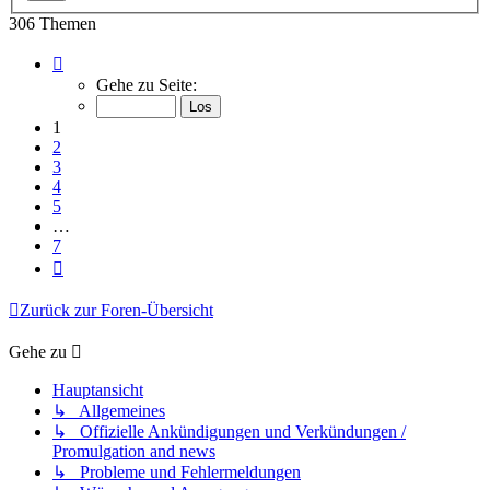
306 Themen
Seite
1
Gehe zu Seite:
von
7
1
2
3
4
5
…
7
Nächste
Zurück zur Foren-Übersicht
Gehe zu
Hauptansicht
↳ Allgemeines
↳ Offizielle Ankündigungen und Verkündungen /
Promulgation and news
↳ Probleme und Fehlermeldungen