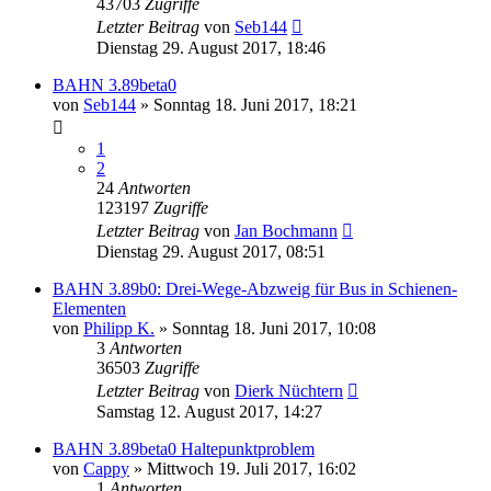
43703
Zugriffe
Letzter Beitrag
von
Seb144
Dienstag 29. August 2017, 18:46
BAHN 3.89beta0
von
Seb144
»
Sonntag 18. Juni 2017, 18:21
1
2
24
Antworten
123197
Zugriffe
Letzter Beitrag
von
Jan Bochmann
Dienstag 29. August 2017, 08:51
BAHN 3.89b0: Drei-Wege-Abzweig für Bus in Schienen-
Elementen
von
Philipp K.
»
Sonntag 18. Juni 2017, 10:08
3
Antworten
36503
Zugriffe
Letzter Beitrag
von
Dierk Nüchtern
Samstag 12. August 2017, 14:27
BAHN 3.89beta0 Haltepunktproblem
von
Cappy
»
Mittwoch 19. Juli 2017, 16:02
1
Antworten