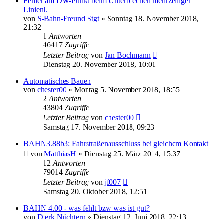
Fehler am DW-Punkt beim Unterbrechen mehrzeiliger
Linienl.
von
S-Bahn-Freund Stgt
»
Sonntag 18. November 2018,
21:32
1
Antworten
46417
Zugriffe
Letzter Beitrag
von
Jan Bochmann
Dienstag 20. November 2018, 10:01
Automatisches Bauen
von
chester00
»
Montag 5. November 2018, 18:55
2
Antworten
43804
Zugriffe
Letzter Beitrag
von
chester00
Samstag 17. November 2018, 09:23
BAHN3.88b3: Fahrstraßenausschluss bei gleichem Kontakt
von
MatthiasH
»
Dienstag 25. März 2014, 15:37
12
Antworten
79014
Zugriffe
Letzter Beitrag
von
jf007
Samstag 20. Oktober 2018, 12:51
BAHN 4.00 - was fehlt bzw was ist gut?
von
Dierk Nüchtern
»
Dienstag 12. Juni 2018, 22:13