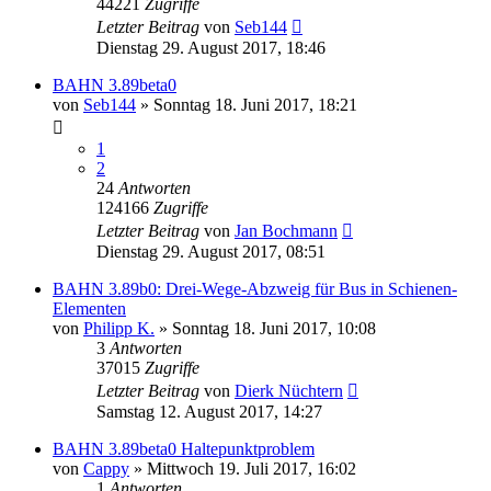
44221
Zugriffe
Letzter Beitrag
von
Seb144
Dienstag 29. August 2017, 18:46
BAHN 3.89beta0
von
Seb144
»
Sonntag 18. Juni 2017, 18:21
1
2
24
Antworten
124166
Zugriffe
Letzter Beitrag
von
Jan Bochmann
Dienstag 29. August 2017, 08:51
BAHN 3.89b0: Drei-Wege-Abzweig für Bus in Schienen-
Elementen
von
Philipp K.
»
Sonntag 18. Juni 2017, 10:08
3
Antworten
37015
Zugriffe
Letzter Beitrag
von
Dierk Nüchtern
Samstag 12. August 2017, 14:27
BAHN 3.89beta0 Haltepunktproblem
von
Cappy
»
Mittwoch 19. Juli 2017, 16:02
1
Antworten