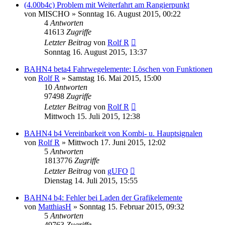
(4.00b4c) Problem mit Weiterfahrt am Rangierpunkt
von
MISCHO
»
Sonntag 16. August 2015, 00:22
4
Antworten
41613
Zugriffe
Letzter Beitrag
von
Rolf R
Sonntag 16. August 2015, 13:37
BAHN4 beta4 Fahrwegelemente: Löschen von Funktionen
von
Rolf R
»
Samstag 16. Mai 2015, 15:00
10
Antworten
97498
Zugriffe
Letzter Beitrag
von
Rolf R
Mittwoch 15. Juli 2015, 12:38
BAHN4 b4 Vereinbarkeit von Kombi- u. Hauptsignalen
von
Rolf R
»
Mittwoch 17. Juni 2015, 12:02
5
Antworten
1813776
Zugriffe
Letzter Beitrag
von
gUFO
Dienstag 14. Juli 2015, 15:55
BAHN4 b4: Fehler bei Laden der Grafikelemente
von
MatthiasH
»
Sonntag 15. Februar 2015, 09:32
5
Antworten
49763
Zugriffe