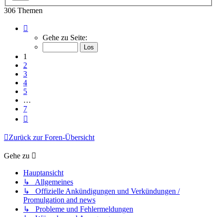
306 Themen
Seite
1
Gehe zu Seite:
von
7
1
2
3
4
5
…
7
Nächste
Zurück zur Foren-Übersicht
Gehe zu
Hauptansicht
↳ Allgemeines
↳ Offizielle Ankündigungen und Verkündungen /
Promulgation and news
↳ Probleme und Fehlermeldungen