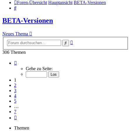
Foren-Übersicht
Hauptansicht
BETA-Versionen
Suche
BETA-Versionen
Neues Thema
Erweiterte
Suche
Suche
306 Themen
Seite
1
Gehe zu Seite:
von
7
1
2
3
4
5
…
7
Nächste
Themen