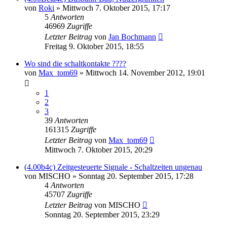
von
Roki
»
Mittwoch 7. Oktober 2015, 17:17
5
Antworten
46969
Zugriffe
Letzter Beitrag
von
Jan Bochmann
Freitag 9. Oktober 2015, 18:55
Wo sind die schaltkontakte ????
von
Max_tom69
»
Mittwoch 14. November 2012, 19:01
1
2
3
39
Antworten
161315
Zugriffe
Letzter Beitrag
von
Max_tom69
Mittwoch 7. Oktober 2015, 20:29
(4.00b4c) Zeitgesteuerte Signale - Schaltzeiten ungenau
von
MISCHO
»
Sonntag 20. September 2015, 17:28
4
Antworten
45707
Zugriffe
Letzter Beitrag
von
MISCHO
Sonntag 20. September 2015, 23:29