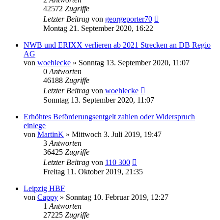
42572
Zugriffe
Letzter Beitrag
von
georgeporter70
Montag 21. September 2020, 16:22
NWB und ERIXX verlieren ab 2021 Strecken an DB Regio
AG
von
woehlecke
»
Sonntag 13. September 2020, 11:07
0
Antworten
46188
Zugriffe
Letzter Beitrag
von
woehlecke
Sonntag 13. September 2020, 11:07
Erhöhtes Beförderungsentgelt zahlen oder Widerspruch
einlege
von
MartinK
»
Mittwoch 3. Juli 2019, 19:47
3
Antworten
36425
Zugriffe
Letzter Beitrag
von
110 300
Freitag 11. Oktober 2019, 21:35
Leipzig HBF
von
Cappy
»
Sonntag 10. Februar 2019, 12:27
1
Antworten
27225
Zugriffe