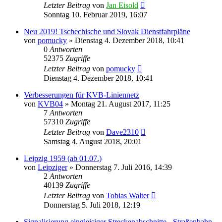
Letzter Beitrag
von
Jan Eisold
Sonntag 10. Februar 2019, 16:07
Neu 2019! Tschechische und Slovak Dienstfahrpläne
von
pomucky
»
Dienstag 4. Dezember 2018, 10:41
0
Antworten
52375
Zugriffe
Letzter Beitrag
von
pomucky
Dienstag 4. Dezember 2018, 10:41
Verbesserungen für KVB-Liniennetz
von
KVB04
»
Montag 21. August 2017, 11:25
7
Antworten
57310
Zugriffe
Letzter Beitrag
von
Dave2310
Samstag 4. August 2018, 20:01
Leipzig 1959 (ab 01.07.)
von
Leipziger
»
Donnerstag 7. Juli 2016, 14:39
2
Antworten
40139
Zugriffe
Letzter Beitrag
von
Tobias Walter
Donnerstag 5. Juli 2018, 12:19
Signalisierung eingleisiger Streckenabschnitte - Straßenbahn