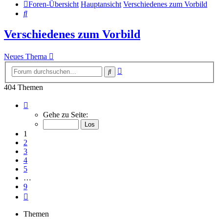
Foren-Übersicht
Hauptansicht
Verschiedenes zum Vorbild
Suche
Verschiedenes zum Vorbild
Neues Thema
Erweiterte
Suche
Suche
404 Themen
Seite
1
Gehe zu Seite:
von
9
1
2
3
4
5
…
9
Nächste
Themen