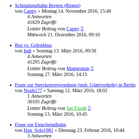
Schmalspurbahn Bergen (Rügen)
von
Cappy
»
Montag 14. November 2016, 15:49
4
Antworten
41829
Zugriffe
Letzter Beitrag
von
Cappy
Mittwoch 21. Dezember 2016, 09:10
Bus vs. Gelenkbus
von
Indi
»
Sonntag 13. März 2016, 09:50
4
Antworten
41295
Zugriffe
Letzter Beitrag
von
Magnesium
Sonntag 27. März 2016, 14:15
Frage zur Streckenverwendung (insb. Güterverkehr) in Berlin
von
Noob177
»
Samstag 12. März 2016, 18:02
1
Antworten
30105
Zugriffe
Letzter Beitrag
von
Jan Eisold
Sonntag 13. März 2016, 10:45
Frage zur Emschertalbahn
von
Han_Solo1981
»
Dienstag 23. Februar 2016, 10:44
3
Antworten