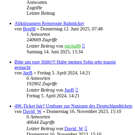
Antworten
Zugriffe
Letzter Beitrag
Abkürzungen Reiseroute Bahnticket
von
Ben08
»
Donnerstag 12. Juni 2025, 07:48
1
Antworten
240669
Zugriffe
Letzter Beitrag
von
micha88
Samstag 14. Juni 2025, 13:34
Bitte um eure Hilfe!!! Habe meinen Sohn sehr traurig
gemacht
von
JueB
»
Freitag 5. April 2024, 14:21
0
Antworten
192902
Zugriffe
Letzter Beitrag
von
JueB
Freitag 5. April 2024, 14:21
49€-Ticket fair? Umfrage zur Nutzung des Deutschlandtickets
von
David_W
»
Donnerstag 16. November 2023, 15:10
0
Antworten
40644
Zugriffe
Letzter Beitrag
von
David_W
Donnerstag 16. November 2023, 15:10