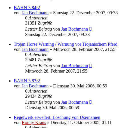
BAHN 3.84r2
von
Jan Bochmann
»
Samstag 22. Dezember 2007, 09:38
0
Antworten
31351
Zugriffe
Letzter Beitrag
von
Jan Bochmann
Samstag 22. Dezember 2007, 09:38
Trojan Horse Warning / Warnung vor Trojanischem Pferd
von
Jan Bochmann
»
Mittwoch 28. Februar 2007, 21:55
0
Antworten
29481
Zugriffe
Letzter Beitrag
von
Jan Bochmann
Mittwoch 28. Februar 2007, 21:55
BAHN 3.83r2
von
Jan Bochmann
»
Dienstag 30. Mai 2006, 00:59
0
Antworten
29434
Zugriffe
Letzter Beitrag
von
Jan Bochmann
Dienstag 30. Mai 2006, 00:59
Regelwerk erweitert: Löschung von Usernamen
von
Ronny Kraus
»
Dienstag 11. Oktober 2005, 01:11
0
Antworten