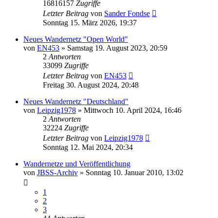
16816157
Zugriffe
Letzter Beitrag
von
Sander Fondse
Sonntag 15. März 2026, 19:37
Neues Wandernetz "Open World"
von
EN453
»
Samstag 19. August 2023, 20:59
2
Antworten
33099
Zugriffe
Letzter Beitrag
von
EN453
Freitag 30. August 2024, 20:48
Neues Wandernetz "Deutschland"
von
Leipzig1978
»
Mittwoch 10. April 2024, 16:46
2
Antworten
32224
Zugriffe
Letzter Beitrag
von
Leipzig1978
Sonntag 12. Mai 2024, 20:34
Wandernetze und Veröffentlichung
von
JBSS-Archiv
»
Sonntag 10. Januar 2010, 13:02
1
2
3