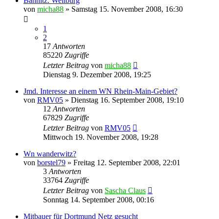
Bahnitz: Weilburg
von
micha88
»
Samstag 15. November 2008, 16:30
1
2
17
Antworten
85220
Zugriffe
Letzter Beitrag
von
micha88
Dienstag 9. Dezember 2008, 19:25
Jmd. Interesse an einem WN Rhein-Main-Gebiet?
von
RMV05
»
Dienstag 16. September 2008, 19:10
12
Antworten
67829
Zugriffe
Letzter Beitrag
von
RMV05
Mittwoch 19. November 2008, 19:28
Wn wanderwitz?
von
borstel79
»
Freitag 12. September 2008, 22:01
3
Antworten
33764
Zugriffe
Letzter Beitrag
von
Sascha Claus
Sonntag 14. September 2008, 00:16
Mitbauer für Dortmund Netz gesucht