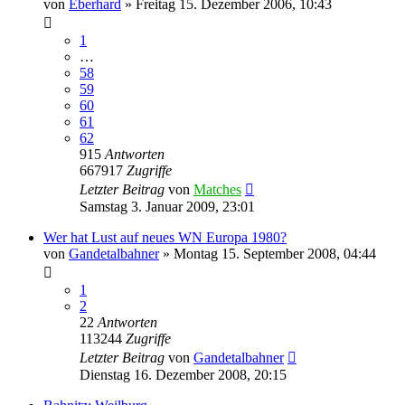
von
Eberhard
»
Freitag 15. Dezember 2006, 10:43
1
…
58
59
60
61
62
915
Antworten
667917
Zugriffe
Letzter Beitrag
von
Matches
Samstag 3. Januar 2009, 23:01
Wer hat Lust auf neues WN Europa 1980?
von
Gandetalbahner
»
Montag 15. September 2008, 04:44
1
2
22
Antworten
113244
Zugriffe
Letzter Beitrag
von
Gandetalbahner
Dienstag 16. Dezember 2008, 20:15