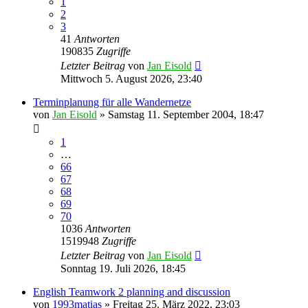
1
2
3
41
Antworten
190835
Zugriffe
Letzter Beitrag
von
Jan Eisold
Mittwoch 5. August 2026, 23:40
Terminplanung für alle Wandernetze
von
Jan Eisold
»
Samstag 11. September 2004, 18:47
1
…
66
67
68
69
70
1036
Antworten
1519948
Zugriffe
Letzter Beitrag
von
Jan Eisold
Sonntag 19. Juli 2026, 18:45
English Teamwork 2 planning and discussion
von
1993matias
»
Freitag 25. März 2022, 23:03