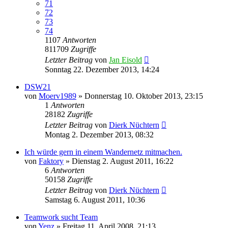
71
72
73
74
1107
Antworten
811709
Zugriffe
Letzter Beitrag
von
Jan Eisold
Sonntag 22. Dezember 2013, 14:24
DSW21
von
Moerv1989
»
Donnerstag 10. Oktober 2013, 23:15
1
Antworten
28182
Zugriffe
Letzter Beitrag
von
Dierk Nüchtern
Montag 2. Dezember 2013, 08:32
Ich würde gern in einem Wandernetz mitmachen.
von
Faktory
»
Dienstag 2. August 2011, 16:22
6
Antworten
50158
Zugriffe
Letzter Beitrag
von
Dierk Nüchtern
Samstag 6. August 2011, 10:36
Teamwork sucht Team
von
Yenz
»
Freitag 11. April 2008, 21:13