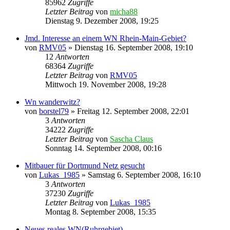
85962
Zugriffe
Letzter Beitrag
von
micha88
Dienstag 9. Dezember 2008, 19:25
Jmd. Interesse an einem WN Rhein-Main-Gebiet?
von
RMV05
»
Dienstag 16. September 2008, 19:10
12
Antworten
68364
Zugriffe
Letzter Beitrag
von
RMV05
Mittwoch 19. November 2008, 19:28
Wn wanderwitz?
von
borstel79
»
Freitag 12. September 2008, 22:01
3
Antworten
34222
Zugriffe
Letzter Beitrag
von
Sascha Claus
Sonntag 14. September 2008, 00:16
Mitbauer für Dortmund Netz gesucht
von
Lukas_1985
»
Samstag 6. September 2008, 16:10
3
Antworten
37230
Zugriffe
Letzter Beitrag
von
Lukas_1985
Montag 8. September 2008, 15:35
Neues reales WN(Ruhrgebiet)