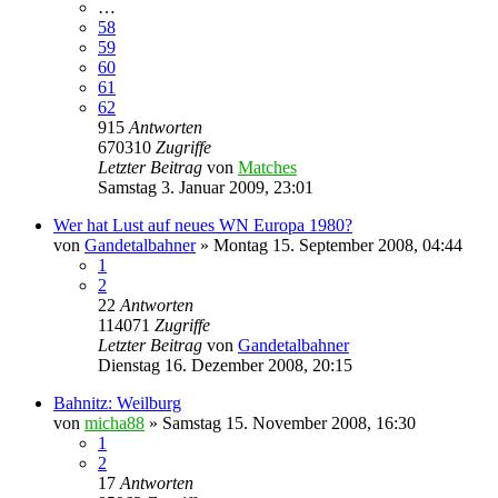
…
58
59
60
61
62
915
Antworten
670310
Zugriffe
Letzter Beitrag
von
Matches
Samstag 3. Januar 2009, 23:01
Wer hat Lust auf neues WN Europa 1980?
von
Gandetalbahner
»
Montag 15. September 2008, 04:44
1
2
22
Antworten
114071
Zugriffe
Letzter Beitrag
von
Gandetalbahner
Dienstag 16. Dezember 2008, 20:15
Bahnitz: Weilburg
von
micha88
»
Samstag 15. November 2008, 16:30
1
2
17
Antworten