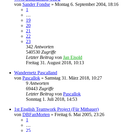
von
Sander Fondse
»
Montag 6. September 2004, 18:16
1
…
19
20
21
22
23
342
Antworten
540530
Zugriffe
Letzter Beitrag
von
Jan Eisold
Freitag 31. August 2018, 10:13
Wandernetz Pascalland
von
Pascallok
»
Samstag 31. März 2018, 10:27
9
Antworten
69443
Zugriffe
Letzter Beitrag
von
Pascallok
Sonntag 1. Juli 2018, 14:53
1st English Teamwork Project (Für Mitbauer)
von
DBFanMorten
»
Freitag 6. Mai 2005, 23:26
1
…
25