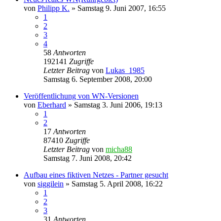
von
Philipp K.
»
Samstag 9. Juni 2007, 16:55
1
2
3
4
58
Antworten
192141
Zugriffe
Letzter Beitrag
von
Lukas_1985
Samstag 6. September 2008, 20:00
Veröffentlichung von WN-Versionen
von
Eberhard
»
Samstag 3. Juni 2006, 19:13
1
2
17
Antworten
87410
Zugriffe
Letzter Beitrag
von
micha88
Samstag 7. Juni 2008, 20:42
Aufbau eines fiktiven Netzes - Partner gesucht
von
siggilein
»
Samstag 5. April 2008, 16:22
1
2
3
31
Antworten