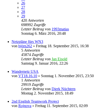
26
27
28
29
420
Antworten
698992
Zugriffe
Letzter Beitrag
von
1993matias
Sonntag 6. März 2016, 20:48
Netzpläne fürs WN3
von
björn262
»
Freitag 18. September 2015, 16:38
5
Antworten
45874
Zugriffe
Letzter Beitrag
von
Jan Eisold
Samstag 9. Januar 2016, 22:26
Wandernetz USA
von
VT18.16.10
»
Sonntag 1. November 2015, 23:50
1
Antworten
29919
Zugriffe
Letzter Beitrag
von
Dierk Nüchtern
Montag 2. November 2015, 18:49
2nd English Teamwork Project
von
Rojnova
»
Freitag 11. September 2015, 02:09