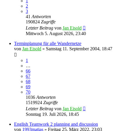
1
2
3
41
Antworten
190824
Zugriffe
Letzter Beitrag
von
Jan Eisold
Mittwoch 5. August 2026, 23:40
Terminplanung für alle Wandernetze
von
Jan Eisold
»
Samstag 11. September 2004, 18:47
1
…
66
67
68
69
70
1036
Antworten
1519924
Zugriffe
Letzter Beitrag
von
Jan Eisold
Sonntag 19. Juli 2026, 18:45
English Teamwork 2 planning and discussion
von
1993matias
»
Freitag 25. März 2022, 23:03