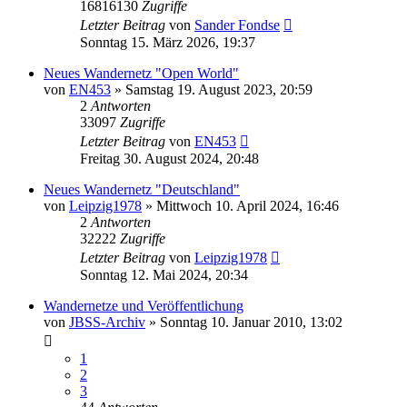
16816130
Zugriffe
Letzter Beitrag
von
Sander Fondse
Sonntag 15. März 2026, 19:37
Neues Wandernetz "Open World"
von
EN453
»
Samstag 19. August 2023, 20:59
2
Antworten
33097
Zugriffe
Letzter Beitrag
von
EN453
Freitag 30. August 2024, 20:48
Neues Wandernetz "Deutschland"
von
Leipzig1978
»
Mittwoch 10. April 2024, 16:46
2
Antworten
32222
Zugriffe
Letzter Beitrag
von
Leipzig1978
Sonntag 12. Mai 2024, 20:34
Wandernetze und Veröffentlichung
von
JBSS-Archiv
»
Sonntag 10. Januar 2010, 13:02
1
2
3