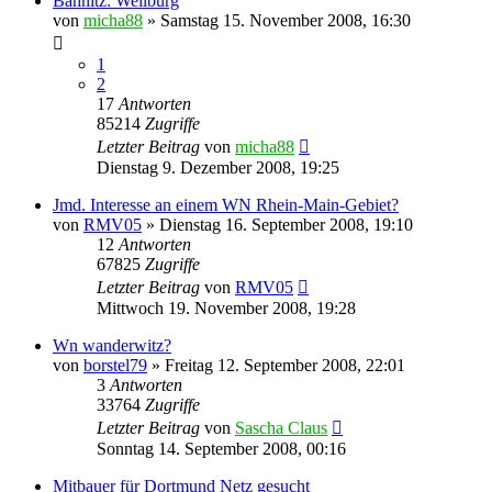
Bahnitz: Weilburg
von
micha88
»
Samstag 15. November 2008, 16:30
1
2
17
Antworten
85214
Zugriffe
Letzter Beitrag
von
micha88
Dienstag 9. Dezember 2008, 19:25
Jmd. Interesse an einem WN Rhein-Main-Gebiet?
von
RMV05
»
Dienstag 16. September 2008, 19:10
12
Antworten
67825
Zugriffe
Letzter Beitrag
von
RMV05
Mittwoch 19. November 2008, 19:28
Wn wanderwitz?
von
borstel79
»
Freitag 12. September 2008, 22:01
3
Antworten
33764
Zugriffe
Letzter Beitrag
von
Sascha Claus
Sonntag 14. September 2008, 00:16
Mitbauer für Dortmund Netz gesucht