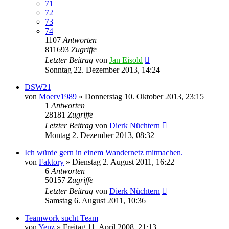
71
72
73
74
1107
Antworten
811693
Zugriffe
Letzter Beitrag
von
Jan Eisold
Sonntag 22. Dezember 2013, 14:24
DSW21
von
Moerv1989
»
Donnerstag 10. Oktober 2013, 23:15
1
Antworten
28181
Zugriffe
Letzter Beitrag
von
Dierk Nüchtern
Montag 2. Dezember 2013, 08:32
Ich würde gern in einem Wandernetz mitmachen.
von
Faktory
»
Dienstag 2. August 2011, 16:22
6
Antworten
50157
Zugriffe
Letzter Beitrag
von
Dierk Nüchtern
Samstag 6. August 2011, 10:36
Teamwork sucht Team
von
Yenz
»
Freitag 11. April 2008, 21:13