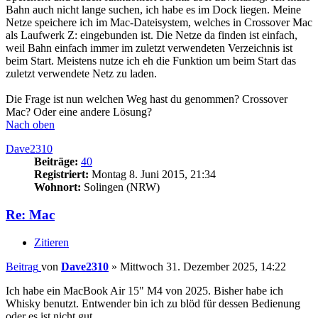
Bahn auch nicht lange suchen, ich habe es im Dock liegen. Meine
Netze speichere ich im Mac-Dateisystem, welches in Crossover Mac
als Laufwerk Z: eingebunden ist. Die Netze da finden ist einfach,
weil Bahn einfach immer im zuletzt verwendeten Verzeichnis ist
beim Start. Meistens nutze ich eh die Funktion um beim Start das
zuletzt verwendete Netz zu laden.
Die Frage ist nun welchen Weg hast du genommen? Crossover
Mac? Oder eine andere Lösung?
Nach oben
Dave2310
Beiträge:
40
Registriert:
Montag 8. Juni 2015, 21:34
Wohnort:
Solingen (NRW)
Re: Mac
Zitieren
Beitrag
von
Dave2310
»
Mittwoch 31. Dezember 2025, 14:22
Ich habe ein MacBook Air 15" M4 von 2025. Bisher habe ich
Whisky benutzt. Entwender bin ich zu blöd für dessen Bedienung
oder es ist nicht gut.