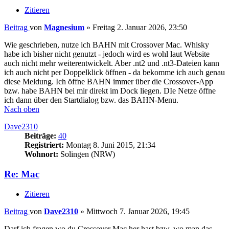
Zitieren
Beitrag
von
Magnesium
»
Freitag 2. Januar 2026, 23:50
Wie geschrieben, nutze ich BAHN mit Crossover Mac. Whisky
habe ich bisher nicht genutzt - jedoch wird es wohl laut Website
auch nicht mehr weiterentwickelt. Aber .nt2 und .nt3-Dateien kann
ich auch nicht per Doppelklick öffnen - da bekomme ich auch genau
diese Meldung. Ich öffne BAHN immer über die Crossover-App
bzw. habe BAHN bei mir direkt im Dock liegen. DIe Netze öffne
ich dann über den Startdialog bzw. das BAHN-Menu.
Nach oben
Dave2310
Beiträge:
40
Registriert:
Montag 8. Juni 2015, 21:34
Wohnort:
Solingen (NRW)
Re: Mac
Zitieren
Beitrag
von
Dave2310
»
Mittwoch 7. Januar 2026, 19:45
Darf ich fragen wo du Crossover Mac her hast bzw. wo man das