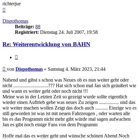
richterjue
Nach
oben
Dispothomas
Beiträge:
88
Registriert:
Dienstag 24. Juli 2007, 19:58
Re: Weiterentwicklung von BAHN
Zitieren
Beitrag
von
Dispothomas
»
Samstag 4. März 2023, 21:44
Nabend und gibst s schon was Neues ob es nun weiter geht oder
nicht ............................??? Hat sich schon mal Jan sich geäußert wie
und wann es weiter geht oder noch nicht !!!
Meine was in der Letzten Zeit so gezeigt wurde sollte eigentlich
wieder einen Auftrieb gebe was neues Zu zeigen ................ und das
wir weiter machen wollen Zeigt das doch auch .......... Einzige wo es
still geworden ist was ist mit neuen Fahrzeugen , oder warten alle
bis es das Programm nicht mehr gibt würde mal sagen aufwachen
Jan es gibt noch einige Fans von dem Programm
Hoffe mal das es weiter geht und wünsche schönen Abend Noch