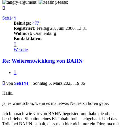
Nach
oben
Seb144
Beiträge:
477
Registriert:
Freitag 23. Juni 2006, 13:31
Wohnort:
Oranienburg
Kontaktdaten:
Kontaktdaten
von
Website
Seb144
Re: Weiterentwicklung von BAHN
Zitieren
Beitrag
von
Seb144
»
Sonntag 5. März 2023, 19:36
Hallo,
ja, es wäre schön, wenn es mal etwas Neues zu hören gebe.
Ich bin nach wie vor von BAHN begeistert und habe die oben
beschrieben Situation eines Kleinbahnhofs nachgebaut. Und das
Tolle bei BAHN ist halt, dass man hier nicht nur ein Diorama mit