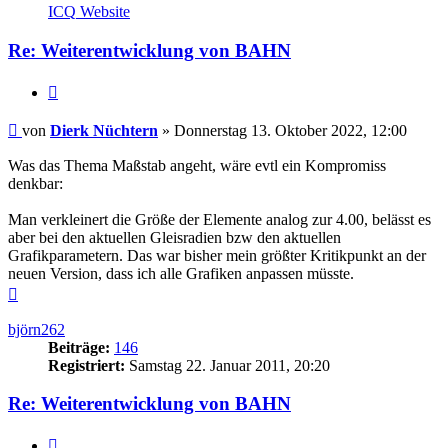
von
ICQ
Website
Dierk
Nüchtern
Re: Weiterentwicklung von BAHN
Zitieren
Beitrag
von
Dierk Nüchtern
»
Donnerstag 13. Oktober 2022, 12:00
Was das Thema Maßstab angeht, wäre evtl ein Kompromiss
denkbar:
Man verkleinert die Größe der Elemente analog zur 4.00, belässt es
aber bei den aktuellen Gleisradien bzw den aktuellen
Grafikparametern. Das war bisher mein größter Kritikpunkt an der
neuen Version, dass ich alle Grafiken anpassen müsste.
Nach
oben
björn262
Beiträge:
146
Registriert:
Samstag 22. Januar 2011, 20:20
Re: Weiterentwicklung von BAHN
Zitieren