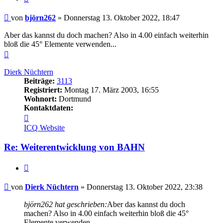
Beitrag
von
björn262
»
Donnerstag 13. Oktober 2022, 18:47
Aber das kannst du doch machen? Also in 4.00 einfach weiterhin
bloß die 45° Elemente verwenden...
Nach
oben
Dierk Nüchtern
Beiträge:
3113
Registriert:
Montag 17. März 2003, 16:55
Wohnort:
Dortmund
Kontaktdaten:
Kontaktdaten
von
ICQ
Website
Dierk
Nüchtern
Re: Weiterentwicklung von BAHN
Zitieren
Beitrag
von
Dierk Nüchtern
»
Donnerstag 13. Oktober 2022, 23:38
björn262 hat geschrieben:
Aber das kannst du doch
machen? Also in 4.00 einfach weiterhin bloß die 45°
Elemente verwenden...