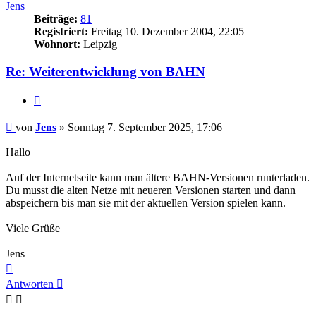
Jens
Beiträge:
81
Registriert:
Freitag 10. Dezember 2004, 22:05
Wohnort:
Leipzig
Re: Weiterentwicklung von BAHN
Zitieren
Beitrag
von
Jens
»
Sonntag 7. September 2025, 17:06
Hallo
Auf der Internetseite kann man ältere BAHN-Versionen runterladen.
Du musst die alten Netze mit neueren Versionen starten und dann
abspeichern bis man sie mit der aktuellen Version spielen kann.
Viele Grüße
Jens
Nach
oben
Antworten