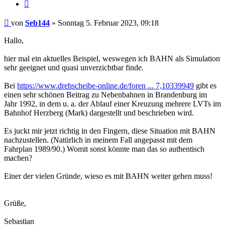
Zitieren
Beitrag
von
Seb144
»
Sonntag 5. Februar 2023, 09:18
Hallo,
hier mal ein aktuelles Beispiel, weswegen ich BAHN als Simulation
sehr geeignet und quasi unverzichtbar finde.
Bei
https://www.drehscheibe-online.de/foren ... 7,10339949
gibt es
einen sehr schönen Beitrag zu Nebenbahnen in Brandenburg im
Jahr 1992, in dem u. a. der Ablauf einer Kreuzung mehrere LVTs im
Bahnhof Herzberg (Mark) dargestellt und beschrieben wird.
Es juckt mir jetzt richtig in den Fingern, diese Situation mit BAHN
nachzustellen. (Natürlich in meinem Fall angepasst mit dem
Fahrplan 1989/90.) Womit sonst könnte man das so authentisch
machen?
Einer der vielen Gründe, wieso es mit BAHN weiter gehen muss!
Grüße,
Sebastian