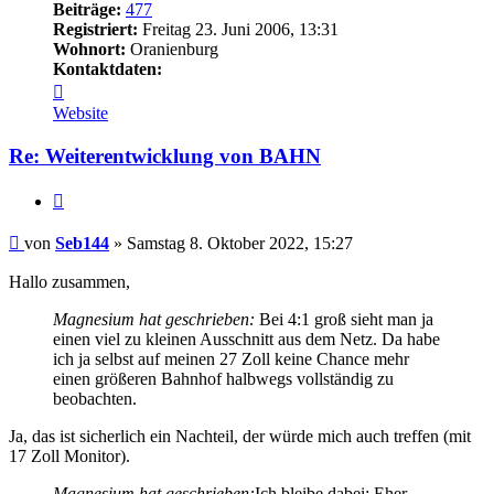
Beiträge:
477
Registriert:
Freitag 23. Juni 2006, 13:31
Wohnort:
Oranienburg
Kontaktdaten:
Kontaktdaten
von
Website
Seb144
Re: Weiterentwicklung von BAHN
Zitieren
Beitrag
von
Seb144
»
Samstag 8. Oktober 2022, 15:27
Hallo zusammen,
Magnesium hat geschrieben:
Bei 4:1 groß sieht man ja
einen viel zu kleinen Ausschnitt aus dem Netz. Da habe
ich ja selbst auf meinen 27 Zoll keine Chance mehr
einen größeren Bahnhof halbwegs vollständig zu
beobachten.
Ja, das ist sicherlich ein Nachteil, der würde mich auch treffen (mit
17 Zoll Monitor).
Magnesium hat geschrieben:
Ich bleibe dabei: Eher