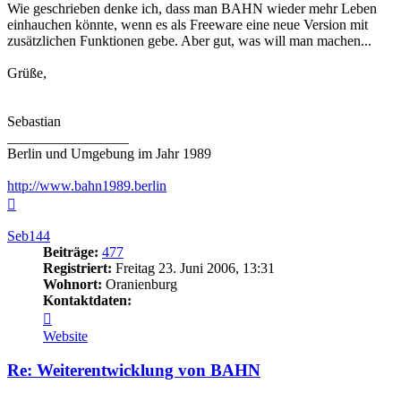
Wie geschrieben denke ich, dass man BAHN wieder mehr Leben
einhauchen könnte, wenn es als Freeware eine neue Version mit
zusätzlichen Funktionen gebe. Aber gut, was will man machen...
Grüße,
Sebastian
_________________
Berlin und Umgebung im Jahr 1989
http://www.bahn1989.berlin
Nach
oben
Seb144
Beiträge:
477
Registriert:
Freitag 23. Juni 2006, 13:31
Wohnort:
Oranienburg
Kontaktdaten:
Kontaktdaten
von
Website
Seb144
Re: Weiterentwicklung von BAHN