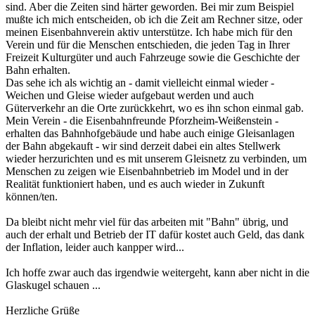
sind. Aber die Zeiten sind härter geworden. Bei mir zum Beispiel
mußte ich mich entscheiden, ob ich die Zeit am Rechner sitze, oder
meinen Eisenbahnverein aktiv unterstütze. Ich habe mich für den
Verein und für die Menschen entschieden, die jeden Tag in Ihrer
Freizeit Kulturgüter und auch Fahrzeuge sowie die Geschichte der
Bahn erhalten.
Das sehe ich als wichtig an - damit vielleicht einmal wieder -
Weichen und Gleise wieder aufgebaut werden und auch
Güterverkehr an die Orte zurückkehrt, wo es ihn schon einmal gab.
Mein Verein - die Eisenbahnfreunde Pforzheim-Weißenstein -
erhalten das Bahnhofgebäude und habe auch einige Gleisanlagen
der Bahn abgekauft - wir sind derzeit dabei ein altes Stellwerk
wieder herzurichten und es mit unserem Gleisnetz zu verbinden, um
Menschen zu zeigen wie Eisenbahnbetrieb im Model und in der
Realität funktioniert haben, und es auch wieder in Zukunft
können/ten.
Da bleibt nicht mehr viel für das arbeiten mit "Bahn" übrig, und
auch der erhalt und Betrieb der IT dafür kostet auch Geld, das dank
der Inflation, leider auch kanpper wird...
Ich hoffe zwar auch das irgendwie weitergeht, kann aber nicht in die
Glaskugel schauen ...
Herzliche Grüße