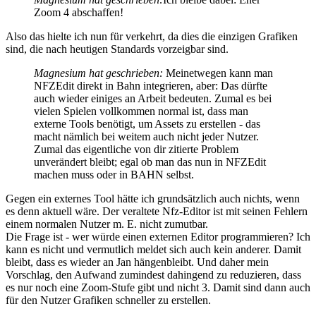
Zoom 4 abschaffen!
Also das hielte ich nun für verkehrt, da dies die einzigen Grafiken
sind, die nach heutigen Standards vorzeigbar sind.
Magnesium hat geschrieben:
Meinetwegen kann man
NFZEdit direkt in Bahn integrieren, aber: Das dürfte
auch wieder einiges an Arbeit bedeuten. Zumal es bei
vielen Spielen vollkommen normal ist, dass man
externe Tools benötigt, um Assets zu erstellen - das
macht nämlich bei weitem auch nicht jeder Nutzer.
Zumal das eigentliche von dir zitierte Problem
unverändert bleibt; egal ob man das nun in NFZEdit
machen muss oder in BAHN selbst.
Gegen ein externes Tool hätte ich grundsätzlich auch nichts, wenn
es denn aktuell wäre. Der veraltete Nfz-Editor ist mit seinen Fehlern
einem normalen Nutzer m. E. nicht zumutbar.
Die Frage ist - wer würde einen externen Editor programmieren? Ich
kann es nicht und vermutlich meldet sich auch kein anderer. Damit
bleibt, dass es wieder an Jan hängenbleibt. Und daher mein
Vorschlag, den Aufwand zumindest dahingend zu reduzieren, dass
es nur noch eine Zoom-Stufe gibt und nicht 3. Damit sind dann auch
für den Nutzer Grafiken schneller zu erstellen.