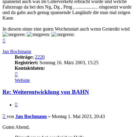
spannend auch was im Güterverkehr erbracht wurde und welche
Fahrzeuge da bei den Ng, Dg , Pmg , .................. eingesetzt wurde
und da gabs auch genug spannende Langläufe die man mal zeigen
Kann
In diesem sinne eine guten Wochenstart auch wenn Gestreikt wird
Nach
oben
Jan Bochmann
Beiträge:
2220
Registriert:
Sonntag 16. März 2003, 15:25
Kontaktdaten:
Kontaktdaten
von
Website
Jan
Bochmann
Re: Weiterentwicklung von BAHN
Zitieren
Beitrag
von
Jan Bochmann
»
Montag 1. Mai 2023, 20:43
Guten Abend,