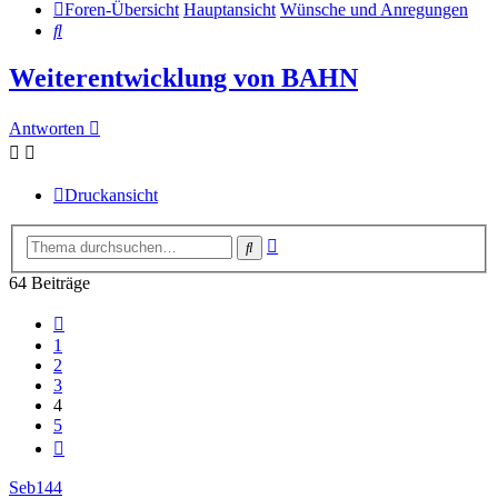
Foren-Übersicht
Hauptansicht
Wünsche und Anregungen
Suche
Weiterentwicklung von BAHN
Antworten
Druckansicht
Erweiterte
Suche
Suche
64 Beiträge
Vorherige
1
2
3
4
5
Nächste
Seb144