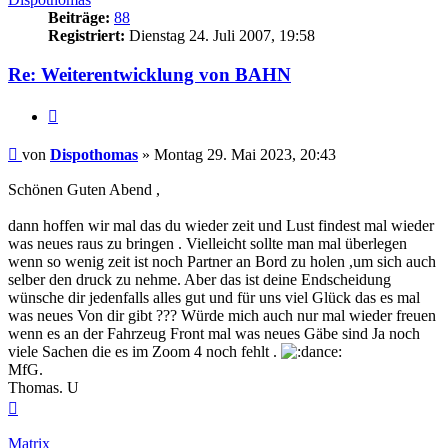
Beiträge:
88
Registriert:
Dienstag 24. Juli 2007, 19:58
Re: Weiterentwicklung von BAHN
Zitieren
Beitrag
von
Dispothomas
»
Montag 29. Mai 2023, 20:43
Schönen Guten Abend ,
dann hoffen wir mal das du wieder zeit und Lust findest mal wieder
was neues raus zu bringen . Vielleicht sollte man mal überlegen
wenn so wenig zeit ist noch Partner an Bord zu holen ,um sich auch
selber den druck zu nehme. Aber das ist deine Endscheidung
wünsche dir jedenfalls alles gut und für uns viel Glück das es mal
was neues Von dir gibt ??? Würde mich auch nur mal wieder freuen
wenn es an der Fahrzeug Front mal was neues Gäbe sind Ja noch
viele Sachen die es im Zoom 4 noch fehlt .
MfG.
Thomas. U
Nach
oben
Matrix