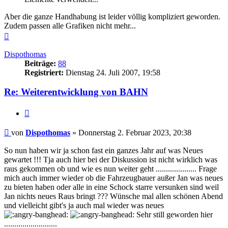
Aber die ganze Handhabung ist leider völlig kompliziert geworden.
Zudem passen alle Grafiken nicht mehr...
Nach
oben
Dispothomas
Beiträge:
88
Registriert:
Dienstag 24. Juli 2007, 19:58
Re: Weiterentwicklung von BAHN
Zitieren
Beitrag
von
Dispothomas
»
Donnerstag 2. Februar 2023, 20:38
So nun haben wir ja schon fast ein ganzes Jahr auf was Neues
gewartet !!! Tja auch hier bei der Diskussion ist nicht wirklich was
raus gekommen ob und wie es nun weiter geht .................... Frage
mich auch immer wieder ob die Fahrzeugbauer außer Jan was neues
zu bieten haben oder alle in eine Schock starre versunken sind weil
Jan nichts neues Raus bringt ??? Wünsche mal allen schönen Abend
und vielleicht gibt's ja auch mal wieder was neues
Sehr still geworden hier
..........................