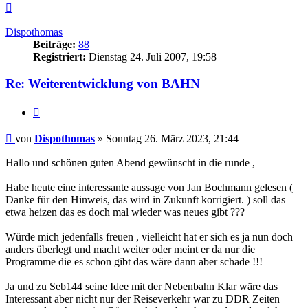
Nach
oben
Dispothomas
Beiträge:
88
Registriert:
Dienstag 24. Juli 2007, 19:58
Re: Weiterentwicklung von BAHN
Zitieren
Beitrag
von
Dispothomas
»
Sonntag 26. März 2023, 21:44
Hallo und schönen guten Abend gewünscht in die runde ,
Habe heute eine interessante aussage von Jan Bochmann gelesen (
Danke für den Hinweis, das wird in Zukunft korrigiert. ) soll das
etwa heizen das es doch mal wieder was neues gibt ???
Würde mich jedenfalls freuen , vielleicht hat er sich es ja nun doch
anders überlegt und macht weiter oder meint er da nur die
Programme die es schon gibt das wäre dann aber schade !!!
Ja und zu Seb144 seine Idee mit der Nebenbahn Klar wäre das
Interessant aber nicht nur der Reiseverkehr war zu DDR Zeiten