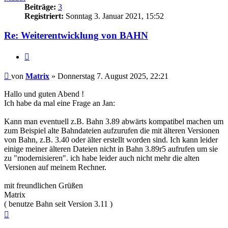
Beiträge:
3
Registriert:
Sonntag 3. Januar 2021, 15:52
Re: Weiterentwicklung von BAHN
Zitieren
Beitrag
von
Matrix
»
Donnerstag 7. August 2025, 22:21
Hallo und guten Abend !
Ich habe da mal eine Frage an Jan:
Kann man eventuell z.B. Bahn 3.89 abwärts kompatibel machen um
zum Beispiel alte Bahndateien aufzurufen die mit älteren Versionen
von Bahn, z.B. 3.40 oder älter erstellt worden sind. Ich kann leider
einige meiner älteren Dateien nicht in Bahn 3.89r5 aufrufen um sie
zu "modernisieren". ich habe leider auch nicht mehr die alten
Versionen auf meinem Rechner.
mit freundlichen Grüßen
Matrix
( benutze Bahn seit Version 3.11 )
Nach
oben