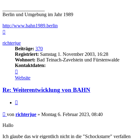
_________________
Berlin und Umgebung im Jahr 1989
http://www.bahn1989.berlin
Nach
oben
richterjue
Beiträge:
370
Registriert:
Samstag 1. November 2003, 16:28
Wohnort:
Bad Teinach-Zavelstein und Fürstenwalde
Kontaktdaten:
Kontaktdaten
von
Website
richterjue
Re: Weiterentwicklung von BAHN
Zitieren
Beitrag
von
richterjue
»
Montag 6. Februar 2023, 08:40
Hallo
Ich glaube das wir eigentlich nicht in die "Schockstarre" verfallen