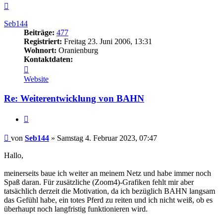
Nach
oben
Seb144
Beiträge:
477
Registriert:
Freitag 23. Juni 2006, 13:31
Wohnort:
Oranienburg
Kontaktdaten:
Kontaktdaten
von
Website
Seb144
Re: Weiterentwicklung von BAHN
Zitieren
Beitrag
von
Seb144
»
Samstag 4. Februar 2023, 07:47
Hallo,
meinerseits baue ich weiter an meinem Netz und habe immer noch
Spaß daran. Für zusätzliche (Zoom4)-Grafiken fehlt mir aber
tatsächlich derzeit die Motivation, da ich bezüglich BAHN langsam
das Gefühl habe, ein totes Pferd zu reiten und ich nicht weiß, ob es
überhaupt noch langfristig funktionieren wird.