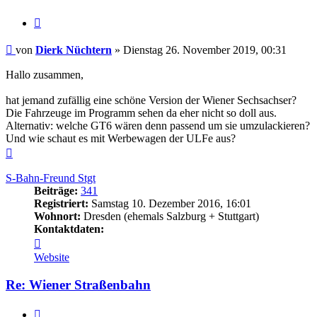
Zitieren
Beitrag
von
Dierk Nüchtern
»
Dienstag 26. November 2019, 00:31
Hallo zusammen,
hat jemand zufällig eine schöne Version der Wiener Sechsachser?
Die Fahrzeuge im Programm sehen da eher nicht so doll aus.
Alternativ: welche GT6 wären denn passend um sie umzulackieren?
Und wie schaut es mit Werbewagen der ULFe aus?
Nach
oben
S-Bahn-Freund Stgt
Beiträge:
341
Registriert:
Samstag 10. Dezember 2016, 16:01
Wohnort:
Dresden (ehemals Salzburg + Stuttgart)
Kontaktdaten:
Kontaktdaten
von
Website
S-
Bahn-
Re: Wiener Straßenbahn
Freund
Stgt
Zitieren