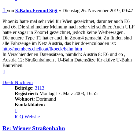
Beitrag
von
S-Bahn-Freund Stgt
»
Dienstag 26. November 2019, 09:47
Phoenix hatte mal sehr viel für Wien gezeichnet, darunter auch E6
und c6. Die sind meiner Meinung nach sehr viel schöner. Auch ULF
hatte er sogar in Zoom4 gezeichnet, jedoch keine Werbewagen.
Die neuere Type T1 hat er auch in Zoom4 gemacht. Zu finden sind
alle Fahrzeuge im Netz Austria, das hier downzuloaden ist:
http://members.chello.at/fkoeck/bahn.htm
In Verschiendenen Datensätzen, nämlich: Austria 8: E6 und co ,
Austria 12: Straßenbahnen , U-Bahn Datensätze für aktive U-Bahn
Baureihen.
Nach
oben
Dierk Nüchtern
Beiträge:
3113
Registriert:
Montag 17. März 2003, 16:55
Wohnort:
Dortmund
Kontaktdaten:
Kontaktdaten
von
ICQ
Website
Dierk
Nüchtern
Re: Wiener Straßenbahn