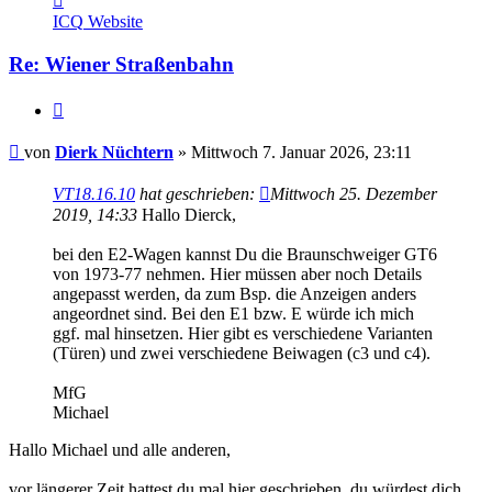
von
ICQ
Website
Dierk
Nüchtern
Re: Wiener Straßenbahn
Zitieren
Beitrag
von
Dierk Nüchtern
»
Mittwoch 7. Januar 2026, 23:11
VT18.16.10
hat geschrieben:
Mittwoch 25. Dezember
2019, 14:33
Hallo Dierck,
bei den E2-Wagen kannst Du die Braunschweiger GT6
von 1973-77 nehmen. Hier müssen aber noch Details
angepasst werden, da zum Bsp. die Anzeigen anders
angeordnet sind. Bei den E1 bzw. E würde ich mich
ggf. mal hinsetzen. Hier gibt es verschiedene Varianten
(Türen) und zwei verschiedene Beiwagen (c3 und c4).
MfG
Michael
Hallo Michael und alle anderen,
vor längerer Zeit hattest du mal hier geschrieben, du würdest dich