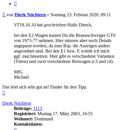
Zitieren
Beitrag
von
Dierk Nüchtern
»
Sonntag 23. Februar 2020, 09:11
VT18.16.10 hat geschrieben:
Hallo Dierck,
bei den E2-Wagen kannst Du die Braunschweiger GT6
von 1973-77 nehmen. Hier müssen aber noch Details
angepasst werden, da zum Bsp. die Anzeigen anders
angeordnet sind. Bei den E1 bzw. E würde ich mich
ggf. mal hinsetzen. Hier gibt es verschiedene Varianten
(Türen) und zwei verschiedene Beiwagen (c3 und c4).
MfG
Michael
Das hört sich sehr gut an! Danke für den Tipp.
Nach
oben
Dierk Nüchtern
Beiträge:
3113
Registriert:
Montag 17. März 2003, 16:55
Wohnort:
Dortmund
Kontaktdaten:
Kontaktdaten