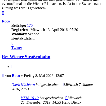
eventuell mal an die Wiener E1 machen. Ist da in der Zwischenzeit
zufällig was draus geworden?
Nach
oben
Roco
Beiträge:
170
Registriert:
Mittwoch 13. April 2016, 07:20
Wohnort:
Sehnde
Kontaktdaten:
Kontaktdaten
von
Twitter
Roco
Re: Wiener Straßenbahn
Zitieren
Beitrag
von
Roco
»
Freitag 8. Mai 2026, 12:07
Dierk Nüchtern
hat geschrieben:
Mittwoch 7. Januar
2026, 23:11
VT18.16.10
hat geschrieben:
Mittwoch
25. Dezember 2019, 14:33
Hallo Dierck,