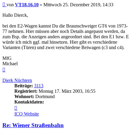
Beitrag
von
VT18.16.10
»
Mittwoch 25. Dezember 2019, 14:33
Hallo Dierck,
bei den E2-Wagen kannst Du die Braunschweiger GT6 von 1973-
77 nehmen. Hier müssen aber noch Details angepasst werden, da
zum Bsp. die Anzeigen anders angeordnet sind. Bei den E1 bzw. E
würde ich mich ggf. mal hinsetzen. Hier gibt es verschiedene
Varianten (Türen) und zwei verschiedene Beiwagen (c3 und c4).
MfG
Michael
Nach
oben
Dierk Nüchtern
Beiträge:
3113
Registriert:
Montag 17. März 2003, 16:55
Wohnort:
Dortmund
Kontaktdaten:
Kontaktdaten
von
ICQ
Website
Dierk
Nüchtern
Re: Wiener Straßenbahn