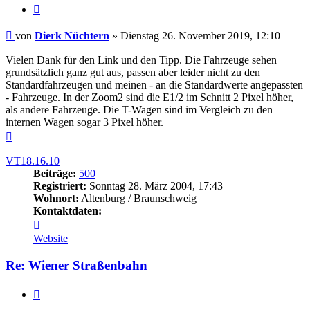
Zitieren
Beitrag
von
Dierk Nüchtern
»
Dienstag 26. November 2019, 12:10
Vielen Dank für den Link und den Tipp. Die Fahrzeuge sehen
grundsätzlich ganz gut aus, passen aber leider nicht zu den
Standardfahrzeugen und meinen - an die Standardwerte angepassten
- Fahrzeuge. In der Zoom2 sind die E1/2 im Schnitt 2 Pixel höher,
als andere Fahrzeuge. Die T-Wagen sind im Vergleich zu den
internen Wagen sogar 3 Pixel höher.
Nach
oben
VT18.16.10
Beiträge:
500
Registriert:
Sonntag 28. März 2004, 17:43
Wohnort:
Altenburg / Braunschweig
Kontaktdaten:
Kontaktdaten
von
Website
VT18.16.10
Re: Wiener Straßenbahn
Zitieren