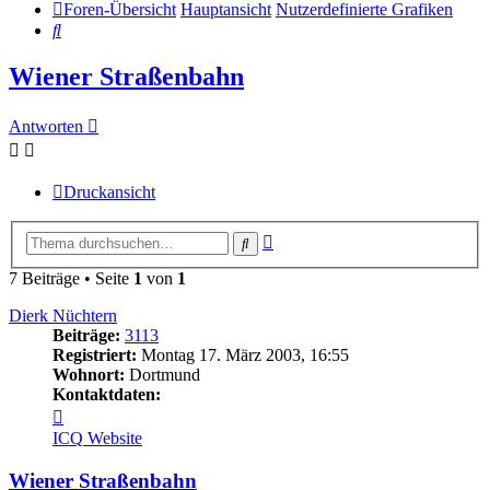
Foren-Übersicht
Hauptansicht
Nutzerdefinierte Grafiken
Suche
Wiener Straßenbahn
Antworten
Druckansicht
Erweiterte
Suche
Suche
7 Beiträge • Seite
1
von
1
Dierk Nüchtern
Beiträge:
3113
Registriert:
Montag 17. März 2003, 16:55
Wohnort:
Dortmund
Kontaktdaten:
Kontaktdaten
von
ICQ
Website
Dierk
Nüchtern
Wiener Straßenbahn