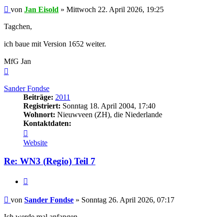
Beitrag
von
Jan Eisold
»
Mittwoch 22. April 2026, 19:25
Tagchen,
ich baue mit Version 1652 weiter.
MfG Jan
Nach
oben
Sander Fondse
Beiträge:
2011
Registriert:
Sonntag 18. April 2004, 17:40
Wohnort:
Nieuwveen (ZH), die Niederlande
Kontaktdaten:
Kontaktdaten
von
Website
Sander
Fondse
Re: WN3 (Regio) Teil 7
Zitieren
Beitrag
von
Sander Fondse
»
Sonntag 26. April 2026, 07:17
Ich werde mal anfangen.