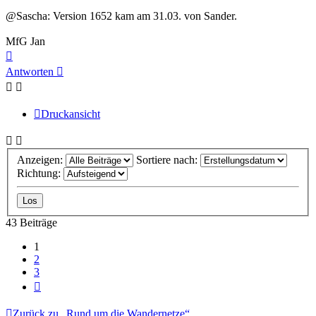
@Sascha: Version 1652 kam am 31.03. von Sander.
MfG Jan
Nach
oben
Antworten
Druckansicht
Anzeigen:
Sortiere nach:
Richtung:
43 Beiträge
1
2
3
Nächste
Zurück zu „Rund um die Wandernetze“