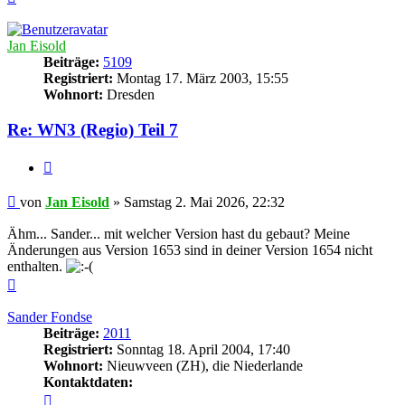
oben
Jan Eisold
Beiträge:
5109
Registriert:
Montag 17. März 2003, 15:55
Wohnort:
Dresden
Re: WN3 (Regio) Teil 7
Zitieren
Beitrag
von
Jan Eisold
»
Samstag 2. Mai 2026, 22:32
Ähm... Sander... mit welcher Version hast du gebaut? Meine
Änderungen aus Version 1653 sind in deiner Version 1654 nicht
enthalten.
Nach
oben
Sander Fondse
Beiträge:
2011
Registriert:
Sonntag 18. April 2004, 17:40
Wohnort:
Nieuwveen (ZH), die Niederlande
Kontaktdaten:
Kontaktdaten