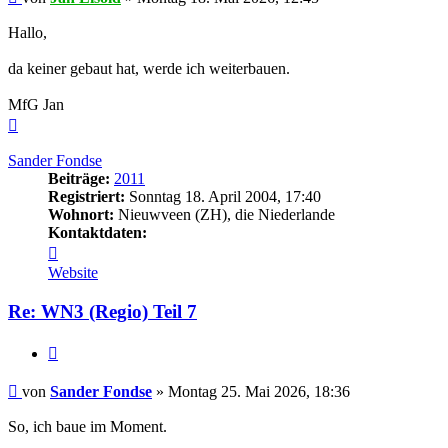
Hallo,
da keiner gebaut hat, werde ich weiterbauen.
MfG Jan
Nach
oben
Sander Fondse
Beiträge:
2011
Registriert:
Sonntag 18. April 2004, 17:40
Wohnort:
Nieuwveen (ZH), die Niederlande
Kontaktdaten:
Kontaktdaten
von
Website
Sander
Fondse
Re: WN3 (Regio) Teil 7
Zitieren
Beitrag
von
Sander Fondse
»
Montag 25. Mai 2026, 18:36
So, ich baue im Moment.