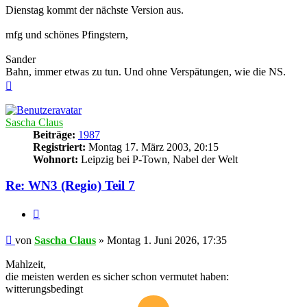
Dienstag kommt der nächste Version aus.
mfg und schönes Pfingstern,
Sander
Bahn, immer etwas zu tun. Und ohne Verspätungen, wie die NS.
Nach
oben
Sascha Claus
Beiträge:
1987
Registriert:
Montag 17. März 2003, 20:15
Wohnort:
Leipzig bei P-Town, Nabel der Welt
Re: WN3 (Regio) Teil 7
Zitieren
Beitrag
von
Sascha Claus
»
Montag 1. Juni 2026, 17:35
Mahlzeit,
die meisten werden es sicher schon vermutet haben:
witterungsbedingt