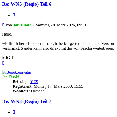
Re: WN3 (Regio) Teil 6
Zitieren
Beitrag
von
Jan Eisold
»
Samstag 28. März 2026, 09:31
Hallo,
wie ihr sicherlich bemerkt habt, habe ich gestern keine neue Version
verschickt. Sander kann also direkt mit der von Sascha weiterbauen.
MfG Jan
Nach
oben
Jan Eisold
Beiträge:
5109
Registriert:
Montag 17. März 2003, 15:55
Wohnort:
Dresden
Re: WN3 (Regio) Teil 7
Zitieren