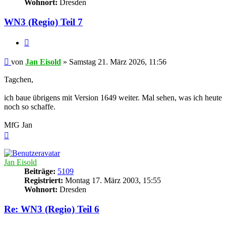
Wohnort:
Dresden
WN3 (Regio) Teil 7
Zitieren
Beitrag
von
Jan Eisold
»
Samstag 21. März 2026, 11:56
Tagchen,
ich baue übrigens mit Version 1649 weiter. Mal sehen, was ich heute
noch so schaffe.
MfG Jan
Nach
oben
Jan Eisold
Beiträge:
5109
Registriert:
Montag 17. März 2003, 15:55
Wohnort:
Dresden
Re: WN3 (Regio) Teil 6