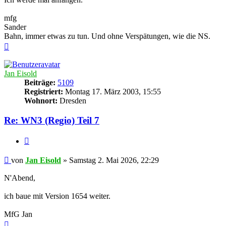
mfg
Sander
Bahn, immer etwas zu tun. Und ohne Verspätungen, wie die NS.
Nach
oben
Jan Eisold
Beiträge:
5109
Registriert:
Montag 17. März 2003, 15:55
Wohnort:
Dresden
Re: WN3 (Regio) Teil 7
Zitieren
Beitrag
von
Jan Eisold
»
Samstag 2. Mai 2026, 22:29
N'Abend,
ich baue mit Version 1654 weiter.
MfG Jan
Nach