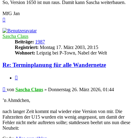
So, Version 1650 ist nun raus. Damit kann Sascha weiterbauen.
MfG Jan
Nach
oben
Sascha Claus
Beiträge:
1987
Registriert:
Montag 17. März 2003, 20:15
Wohnort:
Leipzig bei P-Town, Nabel der Welt
Re: Terminplanung für alle Wandernetze
Zitieren
Beitrag
von
Sascha Claus
»
Donnerstag 26. März 2026, 01:44
’n Ahmdchen,
nach langer Zeit kommt mal wieder eine Version von mir. Die
Fahrzeiten der U15 wurden ein wenig angepasst, um damit der
Fehler nicht mehr auftreten sollte; stattdessen beehrt uns nun diese
Neuheit: