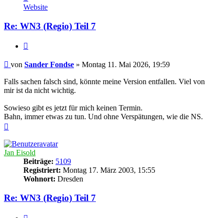
von
Website
Sander
Fondse
Re: WN3 (Regio) Teil 7
Zitieren
Beitrag
von
Sander Fondse
»
Montag 11. Mai 2026, 19:59
Falls sachen falsch sind, könnte meine Version entfallen. Viel von
mir ist da nicht wichtig.
Sowieso gibt es jetzt für mich keinen Termin.
Bahn, immer etwas zu tun. Und ohne Verspätungen, wie die NS.
Nach
oben
Jan Eisold
Beiträge:
5109
Registriert:
Montag 17. März 2003, 15:55
Wohnort:
Dresden
Re: WN3 (Regio) Teil 7
Zitieren