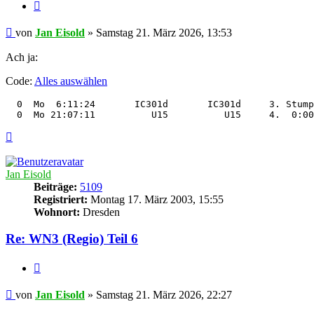
Zitieren
Beitrag
von
Jan Eisold
»
Samstag 21. März 2026, 13:53
Ach ja:
Code:
Alles auswählen
  0  Mo  6:11:24       IC301d       IC301d     3. Stump
Nach
oben
Jan Eisold
Beiträge:
5109
Registriert:
Montag 17. März 2003, 15:55
Wohnort:
Dresden
Re: WN3 (Regio) Teil 6
Zitieren
Beitrag
von
Jan Eisold
»
Samstag 21. März 2026, 22:27