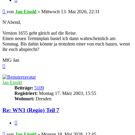
Beitrag
von
Jan Eisold
»
Mittwoch 13. Mai 2026, 22:31
N'Abend,
Version 1655 geht gleich auf die Reise.
Einen neuen Terminplan bastel ich dann wahrscheinlich am
Sonntag. Bis dahin könnte ja trotzdem einer von euch bauen, wenn
ihr euch absprecht?
MfG Jan
Nach
oben
Jan Eisold
Beiträge:
5109
Registriert:
Montag 17. März 2003, 15:55
Wohnort:
Dresden
Re: WN3 (Regio) Teil 7
Zitieren
Beitrag
von
Jan Eisold
»
Montag 18. Mai 2026, 12:45