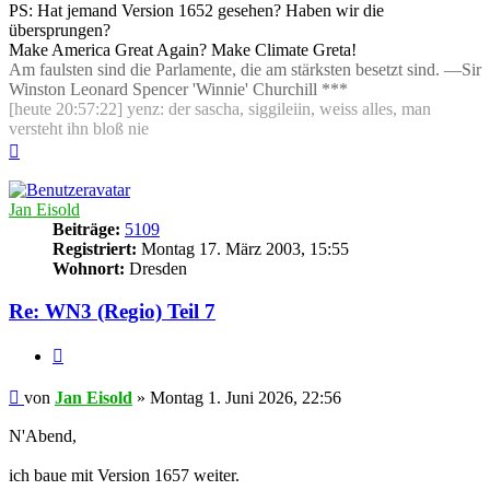
PS: Hat jemand Version 1652 gesehen? Haben wir die
übersprungen?
Make America Great Again? Make Climate Greta!
Am faulsten sind die Parlamente, die am stärksten besetzt sind. —Sir
Winston Leonard Spencer 'Winnie' Churchill ***
[heute 20:57:22] yenz: der sascha, siggileiin, weiss alles, man
versteht ihn bloß nie
Nach
oben
Jan Eisold
Beiträge:
5109
Registriert:
Montag 17. März 2003, 15:55
Wohnort:
Dresden
Re: WN3 (Regio) Teil 7
Zitieren
Beitrag
von
Jan Eisold
»
Montag 1. Juni 2026, 22:56
N'Abend,
ich baue mit Version 1657 weiter.