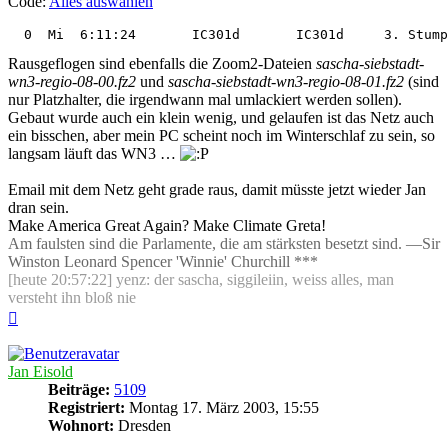
Code:
Alles auswählen
Rausgeflogen sind ebenfalls die Zoom2-Dateien
sascha-siebstadt-
wn3-regio-08-00.fz2
und
sascha-siebstadt-wn3-regio-08-01.fz2
(sind
nur Platzhalter, die irgendwann mal umlackiert werden sollen).
Gebaut wurde auch ein klein wenig, und gelaufen ist das Netz auch
ein bisschen, aber mein PC scheint noch im Winterschlaf zu sein, so
langsam läuft das WN3 …
Email mit dem Netz geht grade raus, damit müsste jetzt wieder Jan
dran sein.
Make America Great Again? Make Climate Greta!
Am faulsten sind die Parlamente, die am stärksten besetzt sind. —Sir
Winston Leonard Spencer 'Winnie' Churchill ***
[heute 20:57:22] yenz: der sascha, siggileiin, weiss alles, man
versteht ihn bloß nie
Nach
oben
Jan Eisold
Beiträge:
5109
Registriert:
Montag 17. März 2003, 15:55
Wohnort:
Dresden